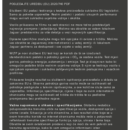
POGLEDAJTE UREDBU (EU) 2020/740 PDF
Službeni EU podaci testiranja s testova proizvođača sukladno EU legislativi.
Samo za potrebe usporedbe. Realni podatci i podatci ukupnih performansi
mogu varirati sukladno uvjetima vožnje i okoliša.
Vozilo prikazano na filmu na web stranici ne mora točno predstavljati
najnovije promjene i poboljšanja. Molimo vas obratite se vašem lokalnom
Jaguar predstavniku za više detalja u vezi najnovijih specifikacija.
Opisane specifične značajke mogu biti opcijske ili ovisne o tržištu. Molimo
vas obratite se Jaguarovoj internet-stranici u vašoj zemlji ili lokalnom
Jaguar partneru za dostupnost i sve uvjete u vašoj zemlji.
WLTP je novi službeni EU test koji se koristi da bi se izračunali
standardizirani podatci o potrošnji goriva i CO
za osobna vozila. Test mjeri
2
gorivo, potrošnju energije, autonomiju i emisije. Test je dizajniran kako bi
omogućio podatke bliže realnim uvjetima vožnje. S njim se testiraju vozila s
opcijskom opremom i sukladno zahtjevnijim testnim postupcima i vozačkim
profilima.
Prikazane brojke rezultat su službenih ispitivanja proizvođača u skladu sa
zakonima EU-a. Stvarna potrošnja goriva vozila može se razlikovati od
potrošnje postignute u takvim ispitivanjima, a ove količine služe samo za
usporedbu. Informacije, specifikacije, cijene i boje na ovim internetskim
stranicama mogu se razlikovati od tržišta do tržišta te su podložne
promjenama bez prethodne najave.
Važna napomena o slikama i specifikacijama.
Globalna nestašica
poluprovodnika trenutno utiče na specifikacije vozila, dostupnost opcija i
vreme izrade. Situacija je vrlo dinamična, a kao rezultat slike koje se u
ovom trenutku koriste na internet stranicama možda neće u potpunosti
reflektovati trenutne specifikacije funkcija, opcija, ukrasa i šema boja.
Obratite se svom ovlašćenom prodavcu koji će moći da vam potvrdi sva
trenutna ograničenja, kako bi vam omogućio informisani izbor