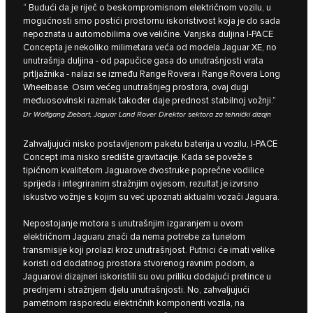
“ Budući da je riječ o beskompromisnom električnom vozilu, u
mogućnosti smo postići prostornu iskoristivost koja je do sada
nepoznata u automobilima ove veličine. Vanjska duljina I‑PACE
Concepta je nekoliko milimetara veća od modela Jaguar XE, no
unutrašnja duljina - od papučice gasa do unutrašnjosti vrata
prtljažnika - nalazi se između Range Rovera i Range Rovera Long
Wheelbase. Osim većeg unutrašnjeg prostora, ovaj dugi
međuosovinski razmak također daje prednost stabilnoj vožnji.”
Dr Wolfgang Ziebart, Jaguar Land Rover Direktor sektora za tehnički dizajn
Zahvaljujući nisko postavljenom paketu baterija u vozilu, I‑PACE
Concept ima nisko središte gravitacije. Kada se poveže s
tipičnom kvalitetom Jaguarove dvostruke poprečne vodilice
sprijeda i integriranim stražnjim ovjesom, rezultat je izvrsno
iskustvo vožnje s kojim su već upoznati aktualni vozači Jaguara.
Nepostojanje motora s unutrašnjim izgaranjem u ovom
električnom Jaguaru znači da nema potrebe za tunelom
transmisije koji prolazi kroz unutrašnjost. Putnici će imati velike
koristi od dodatnog prostora stvorenog ravnim podom, a
Jaguarovi dizajneri iskoristili su ovu priliku dodajući pretince u
prednjem i stražnjem djelu unutrašnjosti. No, zahvaljujući
pametnom rasporedu električnih komponenti vozila, na