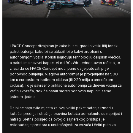
I‑PACE Concept dizajniran je kako bi se ugradilo veliki litij-ionski
paket baterija, kako bi se ublažili bilo kakvi problemi s
autonomijom vozila. Koristi najnoviju tehnologiju ćelijskih vrećica,
a paket ima nazivni kapacitet od 90kWh. Jednostavno rečeno, to
znači da će I‑PACE Concept moći puno dalje putovati prije
ponovnog punjenja. Njegova autonomija je procjenjena na 500
km u europskom ispitnom ciklusu (ili 220 milja u američkom
ciklusu). To je savršeno prikladna autonomija za dnevnu vožnju za
većinu vozača, dok će ostali morati ponovno napuniti samo
jednom tjedno.
Da bi se napravilo mjesta za ovaj veliki paket baterija između
kotača, prednja i stražnja osovina kotača pomaknute su naprijed i
natrag. Sretna posljedica ovog dizajnerskog pristupa je
oslobađanje prostora u unutrašnjosti za vozača i četiri putnika.