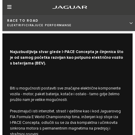
RACE TO ROAD
ELEKTRIFICIRAJUĆE PERFORMANSE
Najuzbudljivija stvar glede I‑PACE Concepta je činjenica što
je od samog početka razvijan kao potpuno električno vozilo
s baterijama (BEV).
Biti u mogućnosti postaviti sve značajne električne komponente
vozila - motor, paket baterija, kotače i ostalo - tamo gdje želimo
pružilo nam je velike mogućnosti.
Preuzimajući isti intenzitet, strast i vještine kao i kod Jaguarovog
FIA Formula E World Championship tima, inženjeri koji stoje iza
I‑PACE Concepta, odlučili su se za dva kompaktna i učinkovita
sinkrona motora s permanentnim magnetima na prednjoj i
stražnjoj osovini.