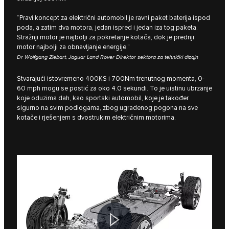
“Pravi koncept za električni automobil je ravni paket baterija ispod
poda, a zatim dva motora, jedan ispred i jedan iza tog paketa.
Stražnji motor je najbolji za pokretanje kotača, dok je prednji
motor najbolji za obnavljanje energije.”
Dr Wolfgang Ziebart, Jaguar Land Rover Direktor sektora za tehnički dizajn
Stvarajući istovremeno 400KS i 700Nm trenutnog momenta, 0-
60 mph mogu se postić za oko 4.0 sekundi. To je uistinu ubrzanje
koje oduzima dah, kao sportski automobil, koje je također
sigurno na svim podlogama, zbog ugrađenog pogona na sve
kotače i rješenjem s dvostrukim električnim motorima.