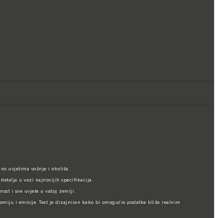
no uvjetima vožnje i okoliša.
etalja u vezi najnovijih specifikacija.
ost i sve uvjete u vašoj zemlji.
nomiju i emisije. Test je dizajniran kako bi omogućio podatke bliže realnim