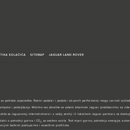
ITIKA KOLAČIĆA
SITEMAP
JAGUAR LAND ROVER
 za potrebe usporedbe. Realni podatci i podatci ukupnih performansi mogu varirati suklad
omjene i poboljšanja. Molimo vas obratite se vašem lokalnom Jaguar predstavniku za više d
atite se Jaguarovoj internet-stranici u vašoj zemlji ili lokalnom Jaguar partneru za dostupn
datci o potrošnji goriva i CO
za osobna vozila. Test mjeri gorivo, potrošnju energije, auto
2
evnijim testnim postupcima i vozačkim profilima.