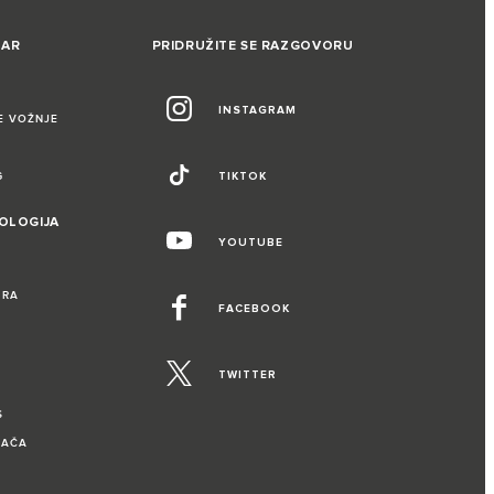
UAR
PRIDRUŽITE SE RAZGOVORU
INSTAGRAM
E VOŽNJE
G
TIKTOK
NOLOGIJA
YOUTUBE
IRA
FACEBOOK
TWITTER
S
VAČA