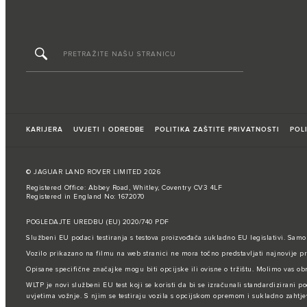
KARIJERA
UVJETI I ODREDBE
POLITIKA ZAŠTITE PRIVATNOSTI
POL
© JAGUAR LAND ROVER LIMITED 2026
Registered Office: Abbey Road, Whitley, Coventry CV3 4LF
Registered in England No: 1672070
POGLEDAJTE UREDBU (EU) 2020/740 PDF
Službeni EU podaci testiranja s testova proizvođača sukladno EU legislativi. Samo
Vozilo prikazano na filmu na web stranici ne mora točno predstavljati najnovije pr
Opisane specifične značajke mogu biti opcijske ili ovisne o tržištu. Molimo vas obr
WLTP je novi službeni EU test koji se koristi da bi se izračunali standardizirani po
uvjetima vožnje. S njim se testiraju vozila s opcijskom opremom i sukladno zahtj