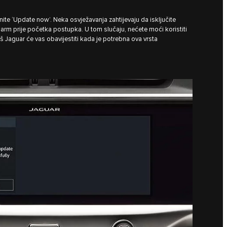
nite ‘Update now’. Neka osvježavanja zahtijevaju da isključite
 alarm prije početka postupka. U tom slučaju, nećete moći koristiti
Vaš Jaguar će vas obavijestiti kada je potrebna ova vrsta