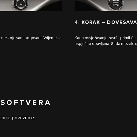
4. KORAK – DOVRŠAVA
ijeme koje vam odgovara. Vrijeme za
Kada osvježavanje završi, primit će
uspješno obavljena. Sada možete uži
 SOFTVERA
 donje poveznice: