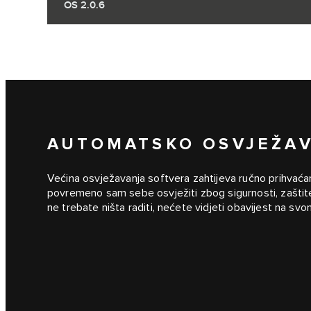
OS 2.0.6
AUTOMATSKO OSVJEŽA
Većina osvježavanja softvera zahtijeva ručno prihvaćanj
povremeno sam sebe osvježiti zbog sigurnosti, zaštit
ne trebate ništa raditi, nećete vidjeti obavijest na sv