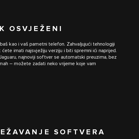
EK OSVJEŽENI
baš kao i vaš pametni telefon. Zahvaljujući tehnologiji
te imati najsvježiju verziju i biti spremni ići naprijed.
guaru, najnoviji softver se automatski preuzima, bez
odmah – možete zadati neko vrijeme koje vam
JEŽAVANJE SOFTVERA