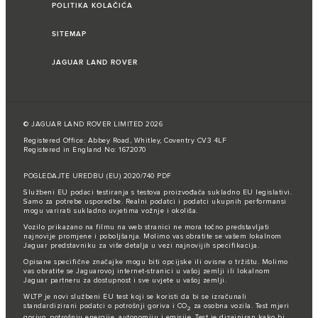
POLITIKA KOLAČIĆA
SITEMAP
JAGUAR LAND ROVER
© JAGUAR LAND ROVER LIMITED 2026
Registered Office: Abbey Road, Whitley, Coventry CV3 4LF
Registered in England No: 1672070
POGLEDAJTE UREDBU (EU) 2020/740 PDF
Službeni EU podaci testiranja s testova proizvođača sukladno EU legislativi.
Samo za potrebe usporedbe. Realni podatci i podatci ukupnih performansi
mogu varirati sukladno uvjetima vožnje i okoliša.
Vozilo prikazano na filmu na web stranici ne mora točno predstavljati
najnovije promjene i poboljšanja. Molimo vas obratite se vašem lokalnom
Jaguar predstavniku za više detalja u vezi najnovijih specifikacija.
Opisane specifične značajke mogu biti opcijske ili ovisne o tržištu. Molimo
vas obratite se Jaguarovoj internet-stranici u vašoj zemlji ili lokalnom
Jaguar partneru za dostupnost i sve uvjete u vašoj zemlji.
WLTP je novi službeni EU test koji se koristi da bi se izračunali
standardizirani podatci o potrošnji goriva i CO
za osobna vozila. Test mjeri
2
gorivo, potrošnju energije, autonomiju i emisije. Test je dizajniran kako bi