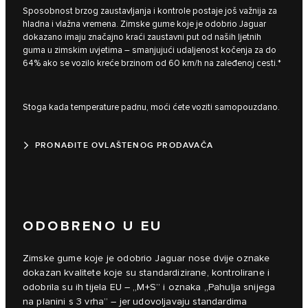
Sposobnost brzog zaustavljanja i kontrole postaje još važnija za
hladna i vlažna vremena. Zimske gume koje je odobrio Jaguar
dokazano imaju značajno kraći zaustavni put od naših ljetnih
guma u zimskim uvjetima – smanjujući udaljenost kočenja za do
64% ako se vozilo kreće brzinom od 60 km/h na zaleđenoj cesti.*
Stoga kada temperature padnu, moći ćete voziti samopouzdano.
PRONAĐITE OVLAŠTENOG PRODAVAČA
ODOBRENO U EU
Zimske gume koje je odobrio Jaguar nose dvije oznake
dokazan kvalitete koje su standardizirane, kontrolirane i
odobrila su ih tijela EU – „M+S” i oznaka „Pahulja snijega
na planini s 3 vrha” – jer udovoljavaju standardima