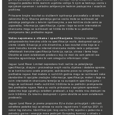
omogućio podatke bliže realnim uvjetima vožnje. S njim se testiraju vozila s
opcijskom opremom i sukladno zahtjevnijim testnim postupcima i vozačkim
profilima.
Prikazane brojke rezultat su službenih ispitivanja proizvođača u skladu sa
zakonima EU-a. Stvarna potrošnja goriva vozila može se razlikovati od
potrošnje postignute u takvim ispitivanjima, a ove količine služe samo za
usporedbu. Informacije, specifikacije, cijene i boje na ovim internetskim
stranicama mogu se razlikovati od tržišta do tržišta te su podložne
promjenama bez prethodne najave.
Važna napomena o slikama i specifikacijama.
Globalna nestašica
poluprovodnika trenutno utiče na specifikacije vozila, dostupnost opcija i
vreme izrade. Situacija je vrlo dinamična, a kao rezultat slike koje se u
ovom trenutku koriste na internet stranicama možda neće u potpunosti
reflektovati trenutne specifikacije funkcija, opcija, ukrasa i šema boja.
Obratite se svom ovlašćenom prodavcu koji će moći da vam potvrdi sva
trenutna ograničenja, kako bi vam omogućio informisani izbor
Jaguar Land Rover Limited neprestano traži načine za poboljšanje
specifikacija, dizajna i proizvodnje svojih vozila, dijelova i dodatne opreme,
te se kontinuirano uvode promjene; zadržavamo pravo na izmjene bez
prethodne najave. Kod modela iz različitih godina mogu se razlikovati neke
standardne ili opcijske značajke. Informacije, specifikacije, motori i boje na
ovim internetskim stranicama temelje se na europskim specifikacijama i
mogu se razlikovati među različitim tržištima te su podložni promjenama
bez prethodne najave. Neka su vozila prikazana s opcijskom opremom i
dodacima koje ugrađuju ovlašteni prodavači, a koji možda nisu dostupni na
svim tržištima. Za lokalnu dostupnost i cijene obratite se svom ovlaštenom
prodavaču.
Jaguar Land Rover je prema propisima EU-a dužan prikupljati i otkrivati
određene podatke koji se odnose na vozila registrirana 1. siječnja 2021. ili
nakon tog datuma. Identifikacijski broj vozila (VIN) zajedno s podacima o
potrošnji goriva i energije mora podnijeti Europskoj komisiji u skladu s