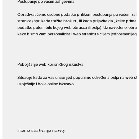
Postupanje po vašim zahtjevima.
Obrađivat ćemo osobne podatke prilikom postupanja po vašem zaht
stranice (npr. kada tražite brošuru, ili kada prijavite da „želite primati
podatke putem bilo kojeg web obrasca ili polja). Uz navedeno, obr
kako bismo vam personalizirali web stranicu s ciljem jednostavnijeg k
Poboljšanje web korisničkog iskustva.
Situacije kada za vas unaprijed popunimo određena polja na web st
uspješnije i bolje online iskustvo.
Interno istraživanje i razvoj.