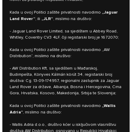
„Jaguar
Kada u ovoj Politici zaštite privatnosti navodimo
Land Rover“
„JLR“
, ili
, mislimo na društvo:
- Jaguar Land Rover Limited, sa sjedištem u Abbey Road,
Whitley, Coventry CV3 4LF, čiji registarski broj je 1672070;
Kada u ovoj Politici zaštite privatnosti navodimo „AW
Distribution“, mislimo na društvo:
- AW Distribution Kft, sa sjedištem u Mađarskoj,
Budimpešta, Könyves Kálmán körút 34, registarski broj
društva: Cg. 13-09-174957, regionalni zastupnik za Jaguar
Land Rover za države, Albanija, Bosna i Hercegovina, Crna
Gora, Hrvatska, Kosovo, Makedonija, Srbija te Slovenija;
„Wallis
Kada u ovoj Politici zaštite privatnosti navodimo
Adria“
, mislimo na društvo:
- Wallis Adria d.o.o., društvo kćer u isključivom vlasništvu
društva AW Distribution, osnovano u Republici Hrvatskoj,