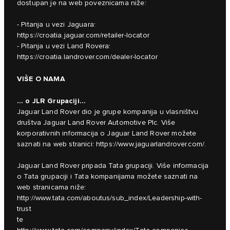
dostupan je na web poveznicama niže:
- Pitanja u vezi Jaguara:
https://croatia.jaguar.com/retailer-locator
- Pitanja u vezi Land Rovera:
https://croatia.landrover.com/dealer-locator
VIŠE O NAMA
… o JLR Grupaciji...
Jaguar Land Rover dio je grupe kompanija u vlasništvu
društva Jaguar Land Rover Automotive Plc. Više
korporativnih informacija o Jaguar Land Rover možete
saznati na web stranici:
https://www.jaguarlandrover.com/
.
Jaguar Land Rover pripada Tata grupaciji. Više informacija
o Tata grupaciji i Tata kompanijama možete saznati na
web stranicama niže:
http://www.tata.com/aboutus/sub_index/Leadership-with-
trust
te