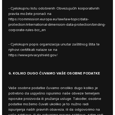
- Cjelokupnu listu odobrenih Obvezujućih korporativnih
pravila možete pronaći na
https://commission.europa.eu/law/law-topic/data-
protection/international-dimension-data-protection/binding-
corporate-rules-bcr_en
- Cjelokupni popis organizacija unutar zaštitnog štita te
njihovi certifikati nalaze se na
https://www.privacyshield.gov/
6. KOLIKO DUGO ČUVAMO VAŠE OSOBNE PODATKE
Vaše osobne podatke čuvamo onoliko dugo koliko je
potrebno da uspješno ispunimo naše obveze temeljem
isporuke proizvoda ili pružanja usluge. Također, osobne
podatke možemo čuvati ukoliko je to nužno radi
ispunjenja naših pravnih obaveza, ili da odgovorimo na
vaše zahtjeve, ili da ostvarimo pravne zahtjeve, zatim radi