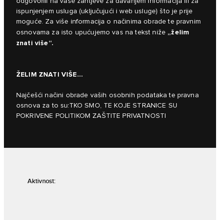
odgovorili na vaše zahtjeve za davanjem informacija ili za
ispunjenjem usluga (uključujući i web usluge) što je prije
moguće. Za više informacija o načinima obrade te pravnim
„želim
osnovama za isto upućujemo vas na tekst niže
znati više“.
ŽELIM ZNATI VIŠE...
Najčešći načini obrade vaših osobnih podataka te pravna
osnova za to su:TKO SMO, TE KOJE STRANICE SU
POKRIVENE POLITIKOM ZAŠTITE PRIVATNOSTI
Aktivnost: