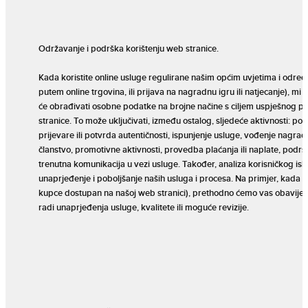
Održavanje i podrška korištenju web stranice.
Kada koristite online usluge regulirane našim općim uvjetima i odred
putem online trgovina, ili prijava na nagradnu igru ili natjecanje), m
će obrađivati osobne podatke na brojne načine s ciljem uspješnog 
stranice. To može uključivati, između ostalog, sljedeće aktivnosti: pot
prijevare ili potvrda autentičnosti, ispunjenje usluge, vođenje nagradn
članstvo, promotivne aktivnosti, provedba plaćanja ili naplate, podršk
trenutna komunikacija u vezi usluge. Također, analiza korisničkog i
unaprjeđenje i poboljšanje naših usluga i procesa. Na primjer, kada n
kupce dostupan na našoj web stranici), prethodno ćemo vas obavijest
radi unaprjeđenja usluge, kvalitete ili moguće revizije.