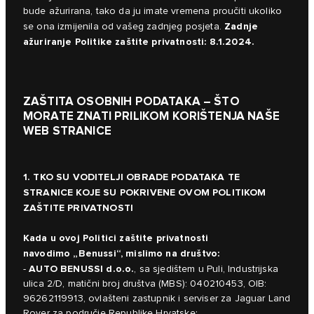
bude ažurirana, tako da ju imate vremena proučiti ukoliko
Zadnje
se ona izmijenila od vašeg zadnjeg posjeta.
ažuriranje Politike zaštite privatnosti: 8.1.2024.
ZAŠTITA OSOBNIH PODATAKA – ŠTO
MORATE ZNATI PRILIKOM KORIŠTENJA NAŠE
WEB STRANICE
1. TKO SU VODITELJI OBRADE PODATAKA TE
STRANICE KOJE SU POKRIVENE OVOM POLITIKOM
ZAŠTITE PRIVATNOSTI
Kada u ovoj Politici zaštite privatnosti
navodimo „Benussi“, mislimo na društvo:
AUTO BENUSSI d.o.o.
-
, sa sjedištem u Puli, Industrijska
ulica 2/D, matični broj društva (MBS): 040210453, OIB:
96262119913, ovlašteni zastupnik i serviser za Jaguar Land
Rover za područje Republike Hrvatske;