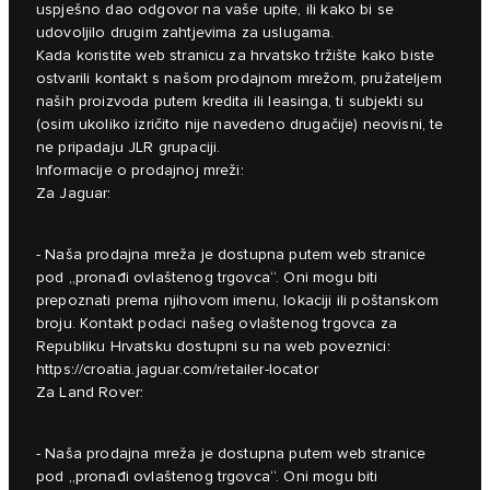
uspješno dao odgovor na vaše upite, ili kako bi se
udovoljilo drugim zahtjevima za uslugama.
Kada koristite web stranicu za hrvatsko tržište kako biste
ostvarili kontakt s našom prodajnom mrežom, pružateljem
naših proizvoda putem kredita ili leasinga, ti subjekti su
(osim ukoliko izričito nije navedeno drugačije) neovisni, te
ne pripadaju JLR grupaciji.
Informacije o prodajnoj mreži:
Za Jaguar:
- Naša prodajna mreža je dostupna putem web stranice
pod „pronađi ovlaštenog trgovca“. Oni mogu biti
prepoznati prema njihovom imenu, lokaciji ili poštanskom
broju. Kontakt podaci našeg ovlaštenog trgovca za
Republiku Hrvatsku dostupni su na web poveznici:
https://croatia.jaguar.com/retailer-locator
Za Land Rover:
- Naša prodajna mreža je dostupna putem web stranice
pod „pronađi ovlaštenog trgovca“. Oni mogu biti