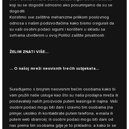
koji su se dogodili odnosno ako posumnjamo da su se
dogodili.
Koristimo sve zaštitne mehanizme prilikom poslovnog
odnosa s našim podizvođačima kako bismo osigurali da
su vaši osobni podaci sigurni i korišteni u skladu sa
svrhama utvrđenim u ovoj Politici zaštite privatnosti.
ŽELIM ZNATI VIŠE...
… O našoj mreži neovisnih trećih subjekata...
Surađujemo s brojnim neovisnim trećim osobama kako bi
vam pružili naše usluge kao što su naša prodajna mreža ili
prodavatelji naših proizvoda putem leasinga ili najma. Vaši
osobni podaci mogu biti dani i izravno tim osobama (na
primjer, ukoliko ih kontaktirate putem telefona, e-maila ili
putem web stranice), ili osobni podaci mogu biti dani od
nas prema tim osobama gdje je to prikladno, a kako bi se