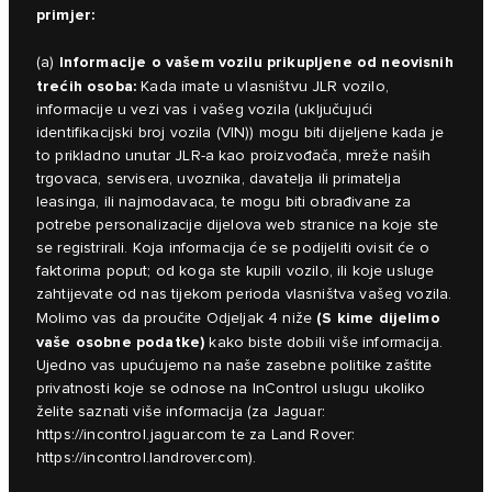
primjer:
Informacije o vašem vozilu prikupljene od neovisnih
(a)
trećih osoba:
Kada imate u vlasništvu JLR vozilo,
informacije u vezi vas i vašeg vozila (uključujući
identifikacijski broj vozila (VIN)) mogu biti dijeljene kada je
to prikladno unutar JLR-a kao proizvođača, mreže naših
trgovaca, servisera, uvoznika, davatelja ili primatelja
leasinga, ili najmodavaca, te mogu biti obrađivane za
potrebe personalizacije dijelova web stranice na koje ste
se registrirali. Koja informacija će se podijeliti ovisit će o
faktorima poput; od koga ste kupili vozilo, ili koje usluge
zahtijevate od nas tijekom perioda vlasništva vašeg vozila.
(S kime dijelimo
Molimo vas da proučite Odjeljak 4 niže
vaše osobne podatke)
kako biste dobili više informacija.
Ujedno vas upućujemo na naše zasebne politike zaštite
privatnosti koje se odnose na InControl uslugu ukoliko
želite saznati više informacija (za Jaguar:
https://incontrol.jaguar.com
te za Land Rover:
https://incontrol.landrover.com
).