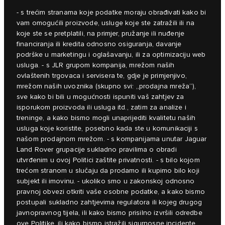
- s trećim stranama koje podatke moraju obrađivati kako bi
vam omogućili proizvode, usluge koje ste zatražili ili na
koje ste se pretplatili, na primjer, pružanje ili nuđenje
financiranja ili kredita odnosno osiguranja, davanje
podrške u marketingu i oglašavanju, ili za optimizaciju web
usluga. - s JLR grupom kompanija, mrežom naših
ovlaštenih trgovaca i servisera te, gdje je primjenjivo,
mrežom naših uvoznika (skupno svi: „prodajna mreža“),
sve kako bi bili u mogućnosti ispuniti vaš zahtjev za
isporukom proizvoda ili usluga itd., zatim za analize i
treninge, a kako bismo mogli unaprijediti kvalitetu naših
usluga koje koristite, posebno kada ste u komunikaciji s
našom prodajnom mrežom. - s kompanijama unutar Jaguar
Land Rover grupacije sukladno pravilima o obradi
utvrđenim u ovoj Politici zaštite privatnosti. - s bilo kojom
trećom stranom u slučaju da prodamo ili kupimo bilo koji
subjekt ili imovinu. - ukoliko smo u zakonskoj odnosno
pravnoj obvezi otkriti vaše osobne podatke, a kako bismo
postupali sukladno zahtjevima regulatora ili kojeg drugog
javnopravnog tijela, ili kako bismo prisilno izvršili odredbe
ove Politike, ili kako bismo istražili sigurnosne incidente