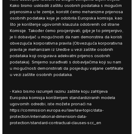
Kako bismo uskladili zaštitu osobnih podataka s mogućim
prijenosima u te zemlje, koristit ćemo mehanizme prijenosa
osobnih podataka koje je odobrila Europska komisija, kao
što je korištenje ugovornih klauzula odobrenih od strane
Komisije. Također ćemo procjenjivati, gdje je to primjenjivo,
je li dobavljač u mogućnosti da nam demonstrira da koristi
obvezujuća korporativna pravila (Obvezujuća korporativna
pravila je mehanizam iz Uredbe u vezi zaštite osobnih
podataka koji osigurava adekvatni prijenos osobnih
podataka). Smijemo surađivati s dobavljačima koji su nam
u mogućnosti demonstrirati da posjeduju valjane certifikate
u vezi zaštite osobnih podataka.
- Kako bismo razumjeli razinu zaštite koju zahtijeva
Europska komisija korištenjem standardiziranih modela
ugovornih odredbi, iste možete pronaći na
https://commission.europa.eu/law/law-topic/data-
protection/international-dimension-data-
protection/standard-contractual-clauses-scc_en