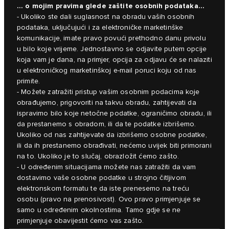
… o mojim pravima glede zaštite osobnih podataka...
- Ukoliko ste dali suglasnost na obradu vaših osobnih
podataka, uključujući i za elektroničke marketinške
komunikacije, imate pravo povući prethodno danu privolu
u bilo koje vrijeme. Jednostavno se odjavite putem opcije
koja vam je dana, na primjer, opcija za odjavu će se nalaziti
u elektroničkog marketinškoj e-mail poruci koju od nas
primite.
- Možete zatražiti pristup vašim osobnim podacima koje
obrađujemo, prigovoriti na takvu obradu, zahtijevati da
ispravimo bilo koje netočne podatke, ograničimo obradu, ili
da prestanemo s obradom, ili da te podatke izbrišemo.
Ukoliko od nas zahtijevate da izbrišemo osobne podatke,
ili da ih prestanemo obrađivati, nećemo uvijek biti primorani
na to. Ukoliko je to slučaj, obrazložit ćemo zašto.
- U određenim situacijama možete nas zatražiti da vam
dostavimo vaše osobne podatke u strojno čitljivom
elektronskom formatu te da iste prenesemo na treću
osobu (pravo na prenosivost). Ovo pravo primjenjuje se
samo u određenim okolnostima. Tamo gdje se ne
primjenjuje obavijestit ćemo vas zašto.