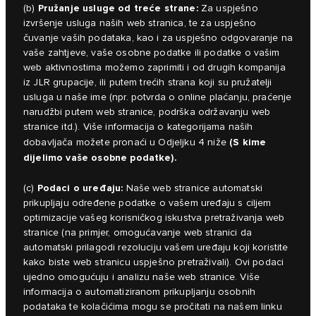
Pružanje usluge od treće strane:
(b)
Za uspješno
izvršenje usluga naših web stranica, te za uspješno
čuvanje vaših podataka, kao i za uspješno odgovaranje na
vaše zahtjeve, vaše osobne podatke ili podatke o vašim
web aktivnostima možemo zaprimiti i od drugih kompanija
iz JLR grupacije, ili putem trećih strana koji su pružatelji
usluga u naše ime (npr. potvrda o online plaćanju, praćenje
narudžbi putem web stranice, podrška održavanju web
stranice itd.). Više informacija o kategorijama naših
(S kime
dobavljača možete pronaći u Odjeljku 4 niže
dijelimo vaše osobne podatke).
Podaci o uređaju:
(c)
Naše web stranice automatski
prikupljaju određene podatke o vašem uređaju s ciljem
optimizacije vašeg korisničkog iskustva pretraživanja web
stranice (na primjer, omogućavanje web stranici da
automatski prilagodi rezoluciju vašem uređaju koji koristite
kako biste web stranicu uspješno pretraživali). Ovi podaci
ujedno omogućuju i analizu naše web stranice. Više
informacija o automatiziranom prikupljanju osobnih
podataka te kolačićima mogu se pročitati na našem linku