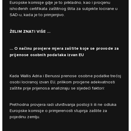
Europske komisije gdje je to prikladno, kao i procjenu
ishođenih certifikata zaštitnog štita za subjekte locirane u
SAD-u, kada je to primjenjivo.
ŽELIM ZNATI VIŠE ...
… O načinu provjere mjera zaštite koje se provode za
prijenose osobnih podataka izvan EU
Kada Wallis Adria i Benussi prenose osobne podatke trećoj
osobi lociranoj izvan EU, prilikom procjene adekvatnosti
zaštite prije prijenosa analiziraju se sljedeći faktori:
Prethodna provjera radi utvrđivanja postoji li ili ne odluka
Europske komisije o primjerenosti stupnja zaštite za
pojedinu zemlju.