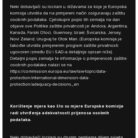
Neki dobavljači su locirani u državama za koje je Europska
komisija utvrdila da na primjereni način osiguravaju zaštitu
osobnih podataka. Cjelokupni popis tih zemalja na dan
objave ove Politike zaštite privatnosti je: Andora, Argentina,
Kanada, Farski Otoci, Guernsey, Izrael, Švicarska, Jersey,
Novi Zeland, Urugvaj te Otok Man. (Europska komisija je
također utvrdila primjerenim program zaštite privatnosti
ugovoren između EU i SAD-a detaljnije opisan niže).
Detaljni popis zemalja te informacije o primjerenosti zaštite
osobnih podataka nalazi se na
https://commission.europa.eu/law/law-topic/data-
protection/international-dimension-data-
protection/adequacy-decisions_en
Korištenje mjera kao što su mjere Europske komisije
radi utvrđenja adekvatnosti prijenosa osobnih
podataka.
Neki dobavljači locirani su drugim zemljama diljem svijeta.