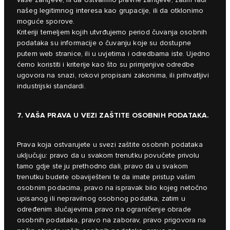
našeg legitimnog interesa kao grupacije, ili da otklonimo
moguće sporove.
Kriteriji temeljem kojih utvrđujemo period čuvanja osobnih
podataka su informacije o čuvanju koje su dostupne
putem web stranice, ili u uvjetima i odredbama iste. Ujedno
ćemo koristiti i kriterije kao što su primjenjive odredbe
ugovora na snazi, rokovi propisani zakonima, ili prihvatljivi
industrijski standardi.
7. VAŠA PRAVA U VEZI ZAŠTITE OSOBNIH PODATAKA.
Prava koja ostvarujete u svezi zaštite osobnih podataka
uključuju: pravo da u svakom trenutku povučete privolu
tamo gdje ste ju prethodno dali, pravo da u svakom
trenutku budete obaviješteni te da imate pristup vašim
osobnim podacima, pravo na ispravak bilo kojeg netočno
upisanog ili nepravilnog osobnog podatka, zatim u
određenim slučajevima pravo na ograničenje obrade
osobnih podataka, pravo na zaborav, pravo prigovora na