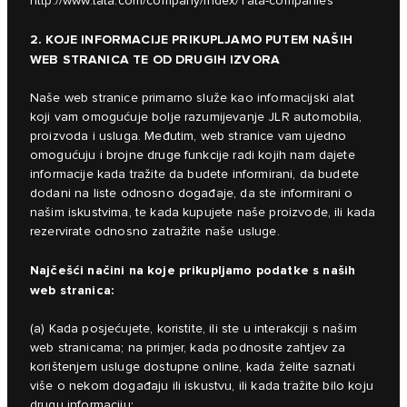
http://www.tata.com/company/index/Tata-companies
2. KOJE INFORMACIJE PRIKUPLJAMO PUTEM NAŠIH
WEB STRANICA TE OD DRUGIH IZVORA
Naše web stranice primarno služe kao informacijski alat
koji vam omogućuje bolje razumijevanje JLR automobila,
proizvoda i usluga. Međutim, web stranice vam ujedno
omogućuju i brojne druge funkcije radi kojih nam dajete
informacije kada tražite da budete informirani, da budete
dodani na liste odnosno događaje, da ste informirani o
našim iskustvima, te kada kupujete naše proizvode, ili kada
rezervirate odnosno zatražite naše usluge.
Najčešći načini na koje prikupljamo podatke s naših
web stranica:
(a) Kada posjećujete, koristite, ili ste u interakciji s našim
web stranicama; na primjer, kada podnosite zahtjev za
korištenjem usluge dostupne online, kada želite saznati
više o nekom događaju ili iskustvu, ili kada tražite bilo koju
drugu informaciju;