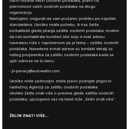
način obrade vaših osobnih podataka, pravo na
prenosivost vaših osobnih podataka na drugu
organizaciju.
Nastojimo osigurati da vam pružamo podršku po najvišim
standardima. Ukoliko imate potrebu, ili nas želite
kontaktirati glede pitanja zaštite osobnih podataka, molimo
da nas kontaktirate koristeći bilo koju e-mail adresu
navedenu niže s napomenom da je tema – zaštita osobnih
podataka. Navedene e-mail adrese su kontakt detalji za
našeg povjerenika za zaštitu osobnih podataka kada se
upiti odnose na tu temu:
-
jlr-privacy@autowallis.com
Ukoliko niste zadovoljni, imate pravo podnijeti prigovor
nadležnoj Agenciji za zaštitu osobnih podataka.
Ukoliko želite znati više o pravima glede zaštite osobnih
podataka, upućujemo vas na tekst niže „želim znati više“.
ŽELIM ZNATI VIŠE...