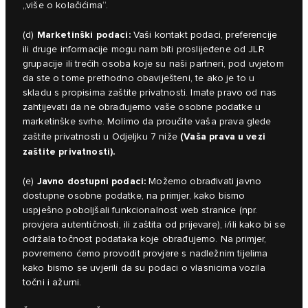
„više o kolačićima“.
Marketinški podaci:
(d)
Vaši kontakt podaci, preferencije
ili druge informacije mogu nam biti proslijeđene od JLR
grupacije ili trećih osoba koje su naši partneri, pod uvjetom
da ste o tome prethodno obaviješteni, te ako je to u
skladu s propisima zaštite privatnosti. Imate pravo od nas
zahtijevati da ne obrađujemo vaše osobne podatke u
marketinške svrhe. Molimo da proučite vaša prava glede
(Vaša prava u vezi
zaštite privatnosti u Odjeljku 7 niže
zaštite privatnosti).
Javno dostupni podaci:
(e)
Možemo obrađivati javno
dostupne osobne podatke, na primjer, kako bismo
uspješno poboljšali funkcionalnost web stranice (npr.
provjera autentičnosti, ili zaštita od prijevare), i/ili kako bi se
održala točnost podataka koje obrađujemo. Na primjer,
povremeno ćemo provodit provjere s nadležnim tijelima
kako bismo se uvjerili da su podaci o vlasnicima vozila
točni i ažurni.