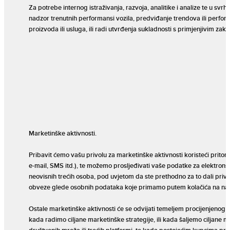
Za potrebe internog istraživanja, razvoja, analitike i analize te u svrh
nadzor trenutnih performansi vozila, predviđanje trendova ili perform
proizvoda ili usluga, ili radi utvrđenja sukladnosti s primjenjivim z
Marketinške aktivnosti.
Pribavit ćemo vašu privolu za marketinške aktivnosti koristeći pritom
e-mail, SMS itd.), te možemo prosljeđivati vaše podatke za elektrons
neovisnih trećih osoba, pod uvjetom da ste prethodno za to dali priv
obveze glede osobnih podataka koje primamo putem kolačića na na
Ostale marketinške aktivnosti će se odvijati temeljem procijenjenog l
kada radimo ciljane marketinške strategije, ili kada šaljemo ciljane