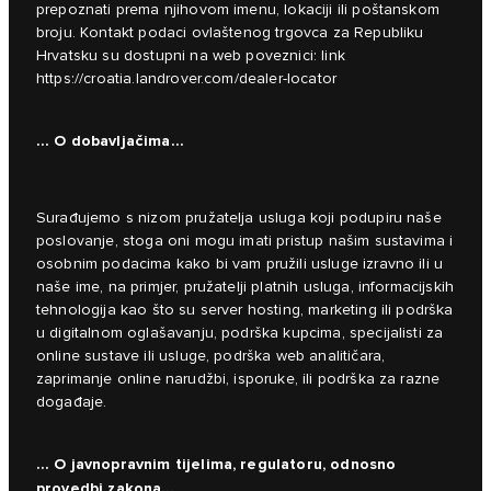
prepoznati prema njihovom imenu, lokaciji ili poštanskom
broju. Kontakt podaci ovlaštenog trgovca za Republiku
Hrvatsku su dostupni na web poveznici: link
https://croatia.landrover.com/dealer-locator
… O dobavljačima...
Surađujemo s nizom pružatelja usluga koji podupiru naše
poslovanje, stoga oni mogu imati pristup našim sustavima i
osobnim podacima kako bi vam pružili usluge izravno ili u
naše ime, na primjer, pružatelji platnih usluga, informacijskih
tehnologija kao što su server hosting, marketing ili podrška
u digitalnom oglašavanju, podrška kupcima, specijalisti za
online sustave ili usluge, podrška web analitičara,
zaprimanje online narudžbi, isporuke, ili podrška za razne
događaje.
… O javnopravnim tijelima, regulatoru, odnosno
provedbi zakona…