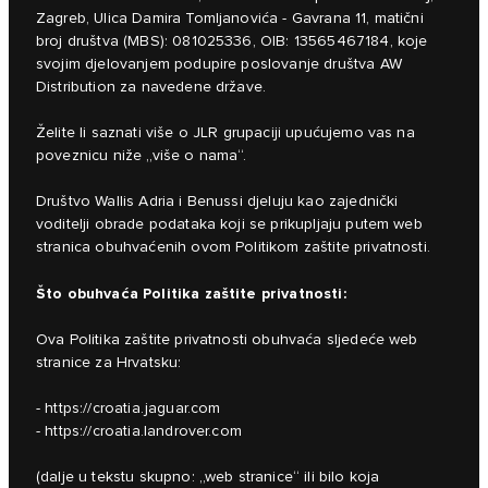
Zagreb, Ulica Damira Tomljanovića - Gavrana 11, matični
broj društva (MBS): 081025336, OIB: 13565467184, koje
svojim djelovanjem podupire poslovanje društva AW
Distribution za navedene države.
Želite li saznati više o JLR grupaciji upućujemo vas na
poveznicu niže „više o nama“.
Društvo Wallis Adria i Benussi djeluju kao zajednički
voditelji obrade podataka koji se prikupljaju putem web
stranica obuhvaćenih ovom Politikom zaštite privatnosti.
Što obuhvaća Politika zaštite privatnosti:
Ova Politika zaštite privatnosti obuhvaća sljedeće web
stranice za Hrvatsku:
-
https://croatia.jaguar.com
-
https://croatia.landrover.com
(dalje u tekstu skupno: „web stranice“ ili bilo koja