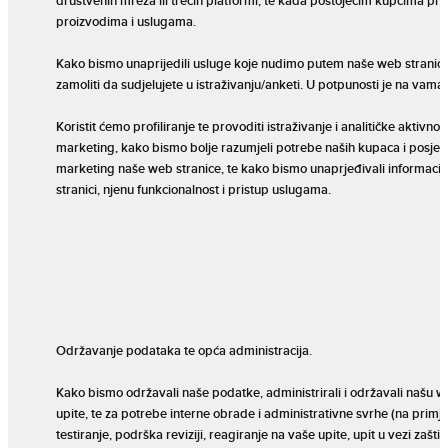
društvenih mreža ili trećih platformi, te kada postojećim kupcima pr
proizvodima i uslugama.
Kako bismo unaprijedili usluge koje nudimo putem naše web stran
zamoliti da sudjelujete u istraživanju/anketi. U potpunosti je na vama hoć
Koristit ćemo profiliranje te provoditi istraživanje i analitičke aktivno
marketing, kako bismo bolje razumjeli potrebe naših kupaca i posjeti
marketing naše web stranice, te kako bismo unaprjeđivali informacij
stranici, njenu funkcionalnost i pristup uslugama.
Održavanje podataka te opća administracija.
Kako bismo održavali naše podatke, administrirali i održavali našu w
upite, te za potrebe interne obrade i administrativne svrhe (na primj
testiranje, podrška reviziji, reagiranje na vaše upite, upit u vezi zašti