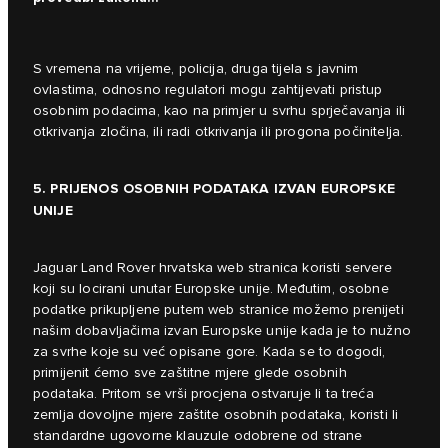
S vremena na vrijeme, policija, druga tijela s javnim
ovlastima, odnosno regulatori mogu zahtijevati pristup
osobnim podacima, kao na primjer u svrhu sprječavanja ili
otkrivanja zločina, ili radi otkrivanja ili progona počinitelja.
5. PRIJENOS OSOBNIH PODATAKA IZVAN EUROPSKE
UNIJE
Jaguar Land Rover hrvatska web stranica koristi servere
koji su locirani unutar Europske unije. Međutim, osobne
podatke prikupljene putem web stranice možemo prenijeti
našim dobavljačima izvan Europske unije kada je to nužno
za svrhe koje su već opisane gore. Kada se to dogodi,
primijenit ćemo sve zaštitne mjere glede osobnih
podataka. Pritom se vrši procjena ostvaruje li ta treća
zemlja dovoljne mjere zaštite osobnih podataka, koristi li
standardne ugovorne klauzule odobrene od strane