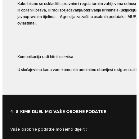
Kako bismo se uskladili s pravnim i regulatornim zahtjevima odnosno
ili obranili prava, ili radi sprječavanja/otkrivanja kriminala (uključuju
javnopravnim tijelima – Agencija za zaštitu osobnih podataka, MUP, ili
ovlastima).
Komunikacija radi hitnih servisa.
U slučajevima kada vam komuniciramo hitnu obavijest o sigurnosti il
4. S KIME DIJELIMO VAŠE OSOBNE PODATKE
Vaše osobne podatke možemo dijeliti: