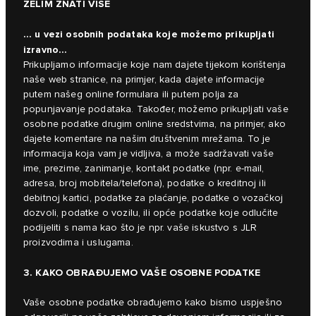
ŽELIM ZNATI VIŠE
… u vezi osobnih podataka koje možemo prikupljati
izravno…
Prikupljamo informacije koje nam dajete tijekom korištenja
naše web stranice, na primjer, kada dajete informacije
putem našeg online formulara ili putem polja za
popunjavanje podataka. Također, možemo prikupljati vaše
osobne podatke drugim online sredstvima, na primjer, ako
dajete komentare na našim društvenim mrežama. To je
informacija koja vam je vidljiva, a može sadržavati vaše
ime, prezime, zanimanje, kontakt podatke (npr. e-mail,
adresa, broj mobitela/telefona), podatke o kreditnoj ili
debitnoj kartici, podatke za plaćanje, podatke o vozačkoj
dozvoli, podatke o vozilu, ili opće podatke koje odlučite
podijeliti s nama kao što je npr. vaše iskustvo s JLR
proizvodima i uslugama.
3. KAKO OBRAĐUJEMO VAŠE OSOBNE PODATKE
Vaše osobne podatke obrađujemo kako bismo uspješno