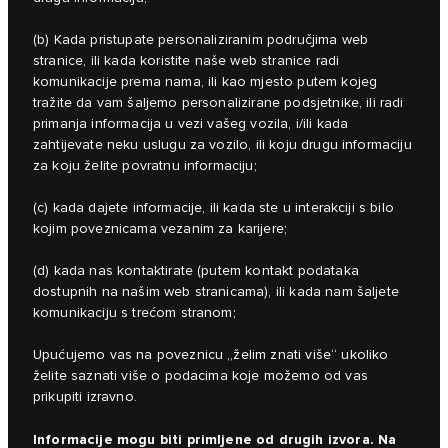
(b) Kada pristupate personaliziranim područjima web
stranice, ili kada koristite naše web stranice radi
komunikacije prema nama, ili kao mjesto putem kojeg
tražite da vam šaljemo personalizirane podsjetnike, ili radi
primanja informacija u vezi vašeg vozila, i/ili kada
zahtijevate neku uslugu za vozilo, ili koju drugu informaciju
za koju želite povratnu informaciju;
(c) kada dajete informacije, ili kada ste u interakciji s bilo
kojim poveznicama vezanim za karijere;
(d) kada nas kontaktirate (putem kontakt podataka
dostupnih na našim web stranicama), ili kada nam šaljete
komunikaciju s trećom stranom;
Upućujemo vas na poveznicu „želim znati više“ ukoliko
želite saznati više o podacima koje možemo od vas
prikupiti izravno.
Informacije mogu biti primljene od drugih izvora. Na