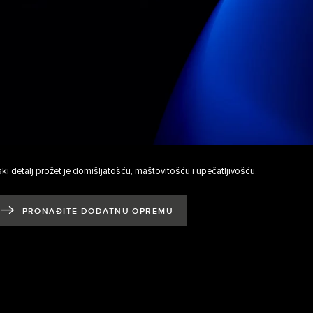
ki detalj prožet je domišljatošću, maštovitošću i upečatljivošću.
PRONAĐITE DODATNU OPREMU