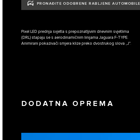
PRONAĐITE ODOBRENE RABLJENE AUTOMOBIL
Pixel LED prednja svjetla s prepoznatljivim dnevnim svjetlima
(DRL) stapaju se s aerodinamičnim linijama Jaguara F‑TYPE.
Animirani pokazivači smjera klize preko dvostrukog slova „J".
DODATNA OPREMA
1
/
3