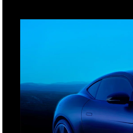
1
/
3