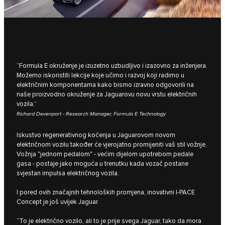
“Formula E okruženje je izuzetno uzbudljivo i izazovno za inženjera.
Možemo iskoristiti lekcije koje učimo i razvoj koji radimo u
električnim komponentama kako bismo izravno odgovorili na
naše proizvodno okruženje za Jaguarovu novu vrstu električnih
vozila.”
Richard Devenport - Research Manager, Formula E Technology
Iskustvo regenerativnog kočenja u Jaguarovom novom
električnom vozilu također će vjerojatno promijeniti vaš stil vožnje.
Vožnja "jednom pedalom" - većim dijelom upotrebom pedale
gasa - postaje jako moguća u trenutku kada vozač postane
svjestan impulsa električnog vozila.
I pored ovih značajnih tehnoloških promjena, inovativni I‑PACE
Concept je još uvijek Jaguar.
“To je električno vozilo, ali to je prije svega Jaguar, tako da mora