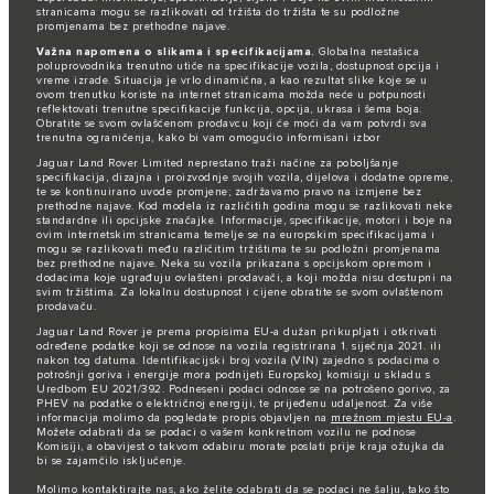
stranicama mogu se razlikovati od tržišta do tržišta te su podložne
promjenama bez prethodne najave.
Važna napomena o slikama i specifikacijama.
Globalna nestašica
poluprovodnika trenutno utiče na specifikacije vozila, dostupnost opcija i
vreme izrade. Situacija je vrlo dinamična, a kao rezultat slike koje se u
ovom trenutku koriste na internet stranicama možda neće u potpunosti
reflektovati trenutne specifikacije funkcija, opcija, ukrasa i šema boja.
Obratite se svom ovlašćenom prodavcu koji će moći da vam potvrdi sva
trenutna ograničenja, kako bi vam omogućio informisani izbor
Jaguar Land Rover Limited neprestano traži načine za poboljšanje
specifikacija, dizajna i proizvodnje svojih vozila, dijelova i dodatne opreme,
te se kontinuirano uvode promjene; zadržavamo pravo na izmjene bez
prethodne najave. Kod modela iz različitih godina mogu se razlikovati neke
standardne ili opcijske značajke. Informacije, specifikacije, motori i boje na
ovim internetskim stranicama temelje se na europskim specifikacijama i
mogu se razlikovati među različitim tržištima te su podložni promjenama
bez prethodne najave. Neka su vozila prikazana s opcijskom opremom i
dodacima koje ugrađuju ovlašteni prodavači, a koji možda nisu dostupni na
svim tržištima. Za lokalnu dostupnost i cijene obratite se svom ovlaštenom
prodavaču.
Jaguar Land Rover je prema propisima EU-a dužan prikupljati i otkrivati
određene podatke koji se odnose na vozila registrirana 1. siječnja 2021. ili
nakon tog datuma. Identifikacijski broj vozila (VIN) zajedno s podacima o
potrošnji goriva i energije mora podnijeti Europskoj komisiji u skladu s
Uredbom EU 2021/392. Podneseni podaci odnose se na potrošeno gorivo, za
PHEV na podatke o električnoj energiji, te prijeđenu udaljenost. Za više
informacija molimo da pogledate propis objavljen na
mrežnom mjestu EU-a
.
Možete odabrati da se podaci o vašem konkretnom vozilu ne podnose
Komisiji, a obavijest o takvom odabiru morate poslati prije kraja ožujka da
bi se zajamčilo isključenje.
Molimo
kontaktirajte nas
, ako želite odabrati da se podaci ne šalju, tako što