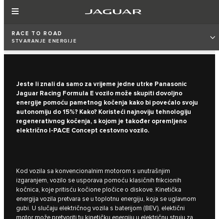
RACE TO ROAD
STVARANJE ENERGIJE
Jeste li znali da samo za vrijeme jedne utrke Panasonic
Jaguar Racing Formula E vozilo može skupiti dovoljno
energije pomoću pametnog kočenja kako bi povećalo svoju
autonomiju do 15%? Kako? Koristeći najnoviju tehnologiju
regenerativnog kočenja, s kojom je također opremljeno
električno I‑PACE Concept cestovno vozilo.
Kod vozila sa konvencionalnim motorom s unutrašnjim
izgaranjem, vozilo se usporava pomoću klasičnih frikcionih
kočnica, koje pritisću kočione pločice o diskove. Kinetička
energija vozila pretvara se u toplotnu energiju, koja se uglavnom
gubi. U slučaju električnog vozila s baterijom (BEV), elektični
motor može pretvoriti tu kinetičku energiju u električnu struju za