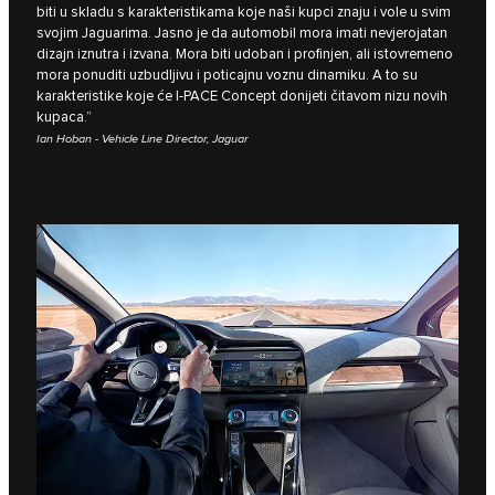
biti u skladu s karakteristikama koje naši kupci znaju i vole u svim
svojim Jaguarima. Jasno je da automobil mora imati nevjerojatan
dizajn iznutra i izvana. Mora biti udoban i profinjen, ali istovremeno
mora ponuditi uzbudljivu i poticajnu voznu dinamiku. A to su
karakteristike koje će I‑PACE Concept donijeti čitavom nizu novih
kupaca.”
Ian Hoban - Vehicle Line Director, Jaguar