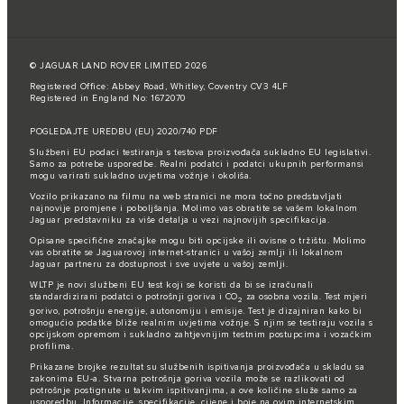
© JAGUAR LAND ROVER LIMITED 2026
Registered Office: Abbey Road, Whitley, Coventry CV3 4LF
Registered in England No: 1672070
POGLEDAJTE UREDBU (EU) 2020/740 PDF
Službeni EU podaci testiranja s testova proizvođača sukladno EU legislativi.
Samo za potrebe usporedbe. Realni podatci i podatci ukupnih performansi
mogu varirati sukladno uvjetima vožnje i okoliša.
Vozilo prikazano na filmu na web stranici ne mora točno predstavljati
najnovije promjene i poboljšanja. Molimo vas obratite se vašem lokalnom
Jaguar predstavniku za više detalja u vezi najnovijih specifikacija.
Opisane specifične značajke mogu biti opcijske ili ovisne o tržištu. Molimo
vas obratite se Jaguarovoj internet-stranici u vašoj zemlji ili lokalnom
Jaguar partneru za dostupnost i sve uvjete u vašoj zemlji.
WLTP je novi službeni EU test koji se koristi da bi se izračunali
standardizirani podatci o potrošnji goriva i CO
za osobna vozila. Test mjeri
2
gorivo, potrošnju energije, autonomiju i emisije. Test je dizajniran kako bi
omogućio podatke bliže realnim uvjetima vožnje. S njim se testiraju vozila s
opcijskom opremom i sukladno zahtjevnijim testnim postupcima i vozačkim
profilima.
Prikazane brojke rezultat su službenih ispitivanja proizvođača u skladu sa
zakonima EU-a. Stvarna potrošnja goriva vozila može se razlikovati od
potrošnje postignute u takvim ispitivanjima, a ove količine služe samo za
usporedbu. Informacije, specifikacije, cijene i boje na ovim internetskim