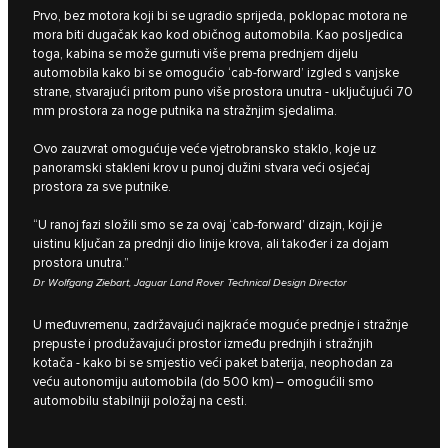
Prvo, bez motora koji bi se ugradio sprijeda, poklopac motora ne
mora biti dugačak kao kod običnog automobila. Kao posljedica
toga, kabina se može gurnuti više prema prednjem dijelu
automobila kako bi se omogućio ‘cab-forward’ izgled s vanjske
strane, stvarajući pritom puno više prostora unutra - uključujući 70
mm prostora za noge putnika na stražnjim sjedalima.
Ovo zauzvrat omogućuje veće vjetrobransko staklo, koje uz
panoramski stakleni krov u punoj dužini stvara veći osjećaj
prostora za sve putnike.
“U ranoj fazi složili smo se za ovaj ‘cab-forward’ dizajn, koji je
uistinu ključan za prednji dio linije krova, ali također i za dojam
prostora unutra.”
Dr Wolfgang Ziebart, Jaguar Land Rover Technical Design Director
U međuvremenu, zadržavajući najkraće moguće prednje i stražnje
prepuste i produžavajući prostor između prednjih i stražnjih
kotača - kako bi se smjestio veći paket baterija, neophodan za
veću autonomiju automobila (do 500 km) – omogućili smo
automobilu stabilniji položaj na cesti.