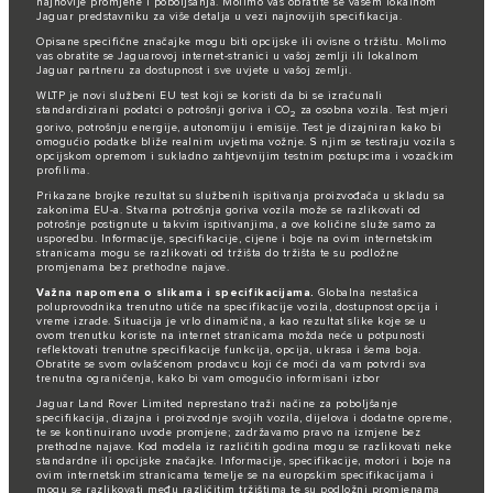
najnovije promjene i poboljšanja. Molimo vas obratite se vašem lokalnom
Jaguar predstavniku za više detalja u vezi najnovijih specifikacija.
Opisane specifične značajke mogu biti opcijske ili ovisne o tržištu. Molimo
vas obratite se Jaguarovoj internet-stranici u vašoj zemlji ili lokalnom
Jaguar partneru za dostupnost i sve uvjete u vašoj zemlji.
WLTP je novi službeni EU test koji se koristi da bi se izračunali
standardizirani podatci o potrošnji goriva i CO
za osobna vozila. Test mjeri
2
gorivo, potrošnju energije, autonomiju i emisije. Test je dizajniran kako bi
omogućio podatke bliže realnim uvjetima vožnje. S njim se testiraju vozila s
opcijskom opremom i sukladno zahtjevnijim testnim postupcima i vozačkim
profilima.
Prikazane brojke rezultat su službenih ispitivanja proizvođača u skladu sa
zakonima EU-a. Stvarna potrošnja goriva vozila može se razlikovati od
potrošnje postignute u takvim ispitivanjima, a ove količine služe samo za
usporedbu. Informacije, specifikacije, cijene i boje na ovim internetskim
stranicama mogu se razlikovati od tržišta do tržišta te su podložne
promjenama bez prethodne najave.
Važna napomena o slikama i specifikacijama.
Globalna nestašica
poluprovodnika trenutno utiče na specifikacije vozila, dostupnost opcija i
vreme izrade. Situacija je vrlo dinamična, a kao rezultat slike koje se u
ovom trenutku koriste na internet stranicama možda neće u potpunosti
reflektovati trenutne specifikacije funkcija, opcija, ukrasa i šema boja.
Obratite se svom ovlašćenom prodavcu koji će moći da vam potvrdi sva
trenutna ograničenja, kako bi vam omogućio informisani izbor
Jaguar Land Rover Limited neprestano traži načine za poboljšanje
specifikacija, dizajna i proizvodnje svojih vozila, dijelova i dodatne opreme,
te se kontinuirano uvode promjene; zadržavamo pravo na izmjene bez
prethodne najave. Kod modela iz različitih godina mogu se razlikovati neke
standardne ili opcijske značajke. Informacije, specifikacije, motori i boje na
ovim internetskim stranicama temelje se na europskim specifikacijama i
mogu se razlikovati među različitim tržištima te su podložni promjenama