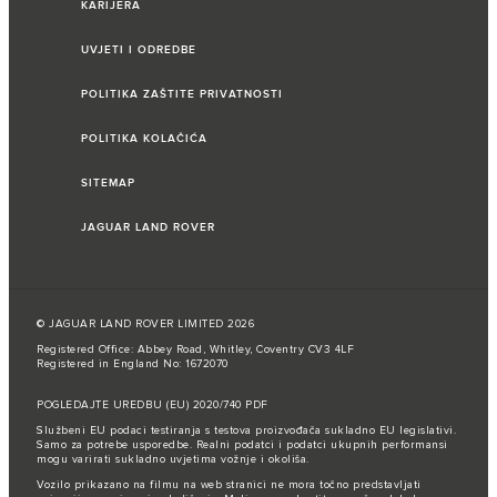
KARIJERA
UVJETI I ODREDBE
POLITIKA ZAŠTITE PRIVATNOSTI
POLITIKA KOLAČIĆA
SITEMAP
JAGUAR LAND ROVER
© JAGUAR LAND ROVER LIMITED 2026
Registered Office: Abbey Road, Whitley, Coventry CV3 4LF
Registered in England No: 1672070
POGLEDAJTE UREDBU (EU) 2020/740 PDF
Službeni EU podaci testiranja s testova proizvođača sukladno EU legislativi.
Samo za potrebe usporedbe. Realni podatci i podatci ukupnih performansi
mogu varirati sukladno uvjetima vožnje i okoliša.
Vozilo prikazano na filmu na web stranici ne mora točno predstavljati