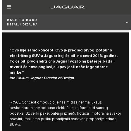
RACE TO ROAD
DETALJI DIZAJNA
"Ovo nije samo koncept. Ovo je pregled prvog, potpuno
električnog SUV-a Jaguar koji će biti na cesti 2018. godine.
To će biti prvo električno Jaguar vozilo na baterije ikada i
otvorit će novo poglavlje u povijesti naše legendarne
marke.”
Ian Callum, Jaguar Director of Design
I‑PACE Concept omogućio je našim dizajnerima luksuz
beskompromisne potpuno električne platforme od samog
početka. Uz veliki paket baterija između kotača i motora na svakoj
osovini, imali smo priliku promijeniti osnovne proporcije jednog
SUV-a.