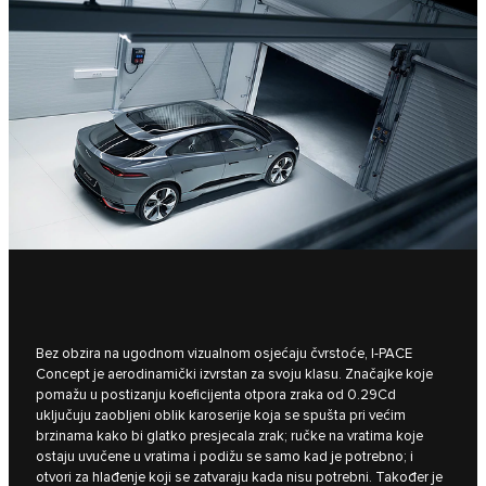
Bez obzira na ugodnom vizualnom osjećaju čvrstoće, I‑PACE
Concept je aerodinamički izvrstan za svoju klasu. Značajke koje
pomažu u postizanju koeficijenta otpora zraka od 0.29Cd
uključuju zaobljeni oblik karoserije koja se spušta pri većim
brzinama kako bi glatko presjecala zrak; ručke na vratima koje
ostaju uvučene u vratima i podižu se samo kad je potrebno; i
otvori za hlađenje koji se zatvaraju kada nisu potrebni. Također je