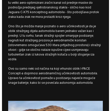
tu veliki aero-optimizirani zračni kanal od prednje maske do
podnožja prednjeg vjetrobranskog stakla - slično kao kod
Jaguara C-X75 konceptnog automobila - što poboljšava protok
zraka kada zrak ne mora prolaziti kroz njega.
Ono što je možda manje poznato o aero učinkovitosti je da je
oblik stražnjeg dijela automobila barem jednako važan kao i
prednji. U tu svrhu, tanak stražnji spojler smanjuje podizanje;
nagnuti kut stražnjeg prozora je aerodinamički koristan
(istovremeno omogućava 530 litara prtljažnog prostora) i stražnji
otvori - gdje se obično nalaze ispušne cijevi-usmjeravaju
turbulentan zrak iz lukova stražnjih kotača u bolji strujanje iza
vozila.
Ovo su samo neki od načina na koji vrhunski oblik I‑PACE
Concept-a doprinosi aerodinamičnoj učinkovitosti automobila.
Upravo ta učinkovitost pomaže u postizanju najveće moguće
snage baterije, kako bi se povećala autonomija automobila.