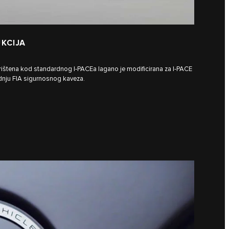
KCIJA
rištena kod standardnog I‑PACEa lagano je modificirana za I‑PACE
nju FIA sigurnosnog kaveza.