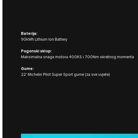
Baterija:
90kWh Lithium Ion Battery
Pogonski sklop:
Maksimalna snaga motora 400KS i 700Nm okretnog momenta
Gume:
22' Michelin Pilot Super Sport gume (za sve uvjete)