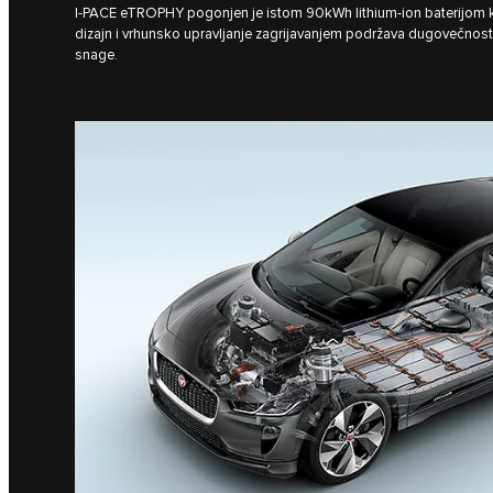
I‑PACE eTROPHY pogonjen je istom 90kWh lithium-ion baterijom ka
dizajn i vrhunsko upravljanje zagrijavanjem podržava dugovečnost
snage.