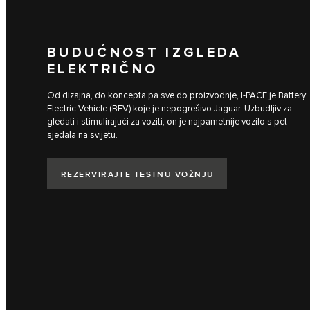
BUDUĆNOST IZGLEDA
ELEKTRIČNO
Od dizajna, do koncepta pa sve do proizvodnje, I‑PACE je Battery
Electric Vehicle (BEV) koje je nepogrešivo Jaguar. Uzbudljiv za
gledati i stimulirajući za voziti, on je najpametnije vozilo s pet
sjedala na svijetu.
REZERVIRAJTE TESTNU VOŽNJU