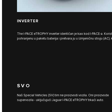
INVERTER
The I‑PACE eTROPHY inverter identičan je kao kod I‑PACE-a. Korist
pohranjenu u paketu baterija i pretvara ju u izmjeničnu struju (AC),
SVO
Naš Special Vehicles (SV) tim ne proizvodi vozila. Oni proizvode
supervozila - uključujući Jaguar I‑PACE eTROPHY trkaći auto.