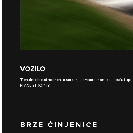
VOZILO
Trenutni okretni moment u suradnji s izvanrednom agilnošću i upr
I‑PACE eTROPHY.
BRZE ČINJENICE