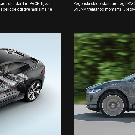
o i standardni I‑PACE. Njezin
Pogonski sklop standardnog I‑PAC
 i periode održive maksimalne
696NM trenutnog momenta, ubrzav