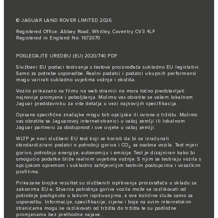
© JAGUAR LAND ROVER LIMITED 2026
Registered Office: Abbey Road, Whitley, Coventry CV3 4LF
Registered in England No: 1672070
POGLEDAJTE UREDBU (EU) 2020/740 PDF
Službeni EU podaci testiranja s testova proizvođača sukladno EU legislativi.
Samo za potrebe usporedbe. Realni podatci i podatci ukupnih performansi
mogu varirati sukladno uvjetima vožnje i okoliša.
Vozilo prikazano na filmu na web stranici ne mora točno predstavljati
najnovije promjene i poboljšanja. Molimo vas obratite se vašem lokalnom
Jaguar predstavniku za više detalja u vezi najnovijih specifikacija.
Opisane specifične značajke mogu biti opcijske ili ovisne o tržištu. Molimo
vas obratite se Jaguarovoj internet-stranici u vašoj zemlji ili lokalnom
Jaguar partneru za dostupnost i sve uvjete u vašoj zemlji.
WLTP je novi službeni EU test koji se koristi da bi se izračunali
standardizirani podatci o potrošnji goriva i CO
za osobna vozila. Test mjeri
2
gorivo, potrošnju energije, autonomiju i emisije. Test je dizajniran kako bi
omogućio podatke bliže realnim uvjetima vožnje. S njim se testiraju vozila s
opcijskom opremom i sukladno zahtjevnijim testnim postupcima i vozačkim
profilima.
Prikazane brojke rezultat su službenih ispitivanja proizvođača u skladu sa
zakonima EU-a. Stvarna potrošnja goriva vozila može se razlikovati od
potrošnje postignute u takvim ispitivanjima, a ove količine služe samo za
usporedbu. Informacije, specifikacije, cijene i boje na ovim internetskim
stranicama mogu se razlikovati od tržišta do tržišta te su podložne
promjenama bez prethodne najave.