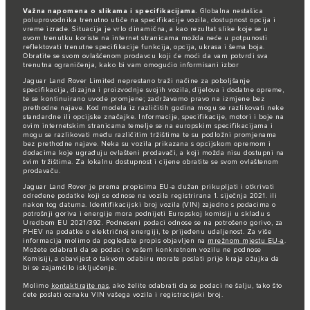
Važna napomena o slikama i specifikacijama.
Globalna nestašica
poluprovodnika trenutno utiče na specifikacije vozila, dostupnost opcija i
vreme izrade. Situacija je vrlo dinamična, a kao rezultat slike koje se u
ovom trenutku koriste na internet stranicama možda neće u potpunosti
reflektovati trenutne specifikacije funkcija, opcija, ukrasa i šema boja.
Obratite se svom ovlašćenom prodavcu koji će moći da vam potvrdi sva
trenutna ograničenja, kako bi vam omogućio informisani izbor
Jaguar Land Rover Limited neprestano traži načine za poboljšanje
specifikacija, dizajna i proizvodnje svojih vozila, dijelova i dodatne opreme,
te se kontinuirano uvode promjene; zadržavamo pravo na izmjene bez
prethodne najave. Kod modela iz različitih godina mogu se razlikovati neke
standardne ili opcijske značajke. Informacije, specifikacije, motori i boje na
ovim internetskim stranicama temelje se na europskim specifikacijama i
mogu se razlikovati među različitim tržištima te su podložni promjenama
bez prethodne najave. Neka su vozila prikazana s opcijskom opremom i
dodacima koje ugrađuju ovlašteni prodavači, a koji možda nisu dostupni na
svim tržištima. Za lokalnu dostupnost i cijene obratite se svom ovlaštenom
prodavaču.
Jaguar Land Rover je prema propisima EU-a dužan prikupljati i otkrivati
određene podatke koji se odnose na vozila registrirana 1. siječnja 2021. ili
nakon tog datuma. Identifikacijski broj vozila (VIN) zajedno s podacima o
potrošnji goriva i energije mora podnijeti Europskoj komisiji u skladu s
Uredbom EU 2021/392. Podneseni podaci odnose se na potrošeno gorivo, za
PHEV na podatke o električnoj energiji, te prijeđenu udaljenost. Za više
informacija molimo da pogledate propis objavljen na
mrežnom mjestu EU-a
.
Možete odabrati da se podaci o vašem konkretnom vozilu ne podnose
Komisiji, a obavijest o takvom odabiru morate poslati prije kraja ožujka da
bi se zajamčilo isključenje.
Molimo
kontaktirajte nas
, ako želite odabrati da se podaci ne šalju, tako što
ćete poslati oznaku VIN vašega vozila i registracijski broj.