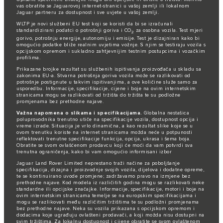
vas obratite se Jaguarovoj internet-stranici u vašoj zemlji ili lokalnom
Jaguar partneru za dostupnost i sve uvjete u vašoj zemlji.
WLTP je novi službeni EU test koji se koristi da bi se izračunali
standardizirani podatci o potrošnji goriva i CO
za osobna vozila. Test mjeri
2
gorivo, potrošnju energije, autonomiju i emisije. Test je dizajniran kako bi
omogućio podatke bliže realnim uvjetima vožnje. S njim se testiraju vozila s
opcijskom opremom i sukladno zahtjevnijim testnim postupcima i vozačkim
profilima.
Prikazane brojke rezultat su službenih ispitivanja proizvođača u skladu sa
zakonima EU-a. Stvarna potrošnja goriva vozila može se razlikovati od
potrošnje postignute u takvim ispitivanjima, a ove količine služe samo za
usporedbu. Informacije, specifikacije, cijene i boje na ovim internetskim
stranicama mogu se razlikovati od tržišta do tržišta te su podložne
promjenama bez prethodne najave.
Važna napomena o slikama i specifikacijama.
Globalna nestašica
poluprovodnika trenutno utiče na specifikacije vozila, dostupnost opcija i
vreme izrade. Situacija je vrlo dinamična, a kao rezultat slike koje se u
ovom trenutku koriste na internet stranicama možda neće u potpunosti
reflektovati trenutne specifikacije funkcija, opcija, ukrasa i šema boja.
Obratite se svom ovlašćenom prodavcu koji će moći da vam potvrdi sva
trenutna ograničenja, kako bi vam omogućio informisani izbor
Jaguar Land Rover Limited neprestano traži načine za poboljšanje
specifikacija, dizajna i proizvodnje svojih vozila, dijelova i dodatne opreme,
te se kontinuirano uvode promjene; zadržavamo pravo na izmjene bez
prethodne najave. Kod modela iz različitih godina mogu se razlikovati neke
standardne ili opcijske značajke. Informacije, specifikacije, motori i boje na
ovim internetskim stranicama temelje se na europskim specifikacijama i
mogu se razlikovati među različitim tržištima te su podložni promjenama
bez prethodne najave. Neka su vozila prikazana s opcijskom opremom i
dodacima koje ugrađuju ovlašteni prodavači, a koji možda nisu dostupni na
svim tržištima. Za lokalnu dostupnost i cijene obratite se svom ovlaštenom