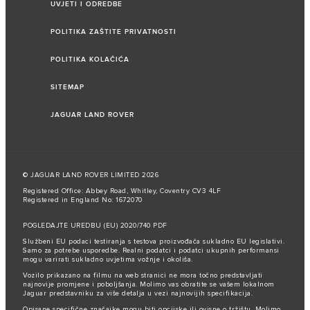
UVJETI I ODREDBE
POLITIKA ZAŠTITE PRIVATNOSTI
POLITIKA KOLAČIĆA
SITEMAP
JAGUAR LAND ROVER
© JAGUAR LAND ROVER LIMITED 2026
Registered Office: Abbey Road, Whitley, Coventry CV3 4LF
Registered in England No: 1672070
POGLEDAJTE UREDBU (EU) 2020/740 PDF
Službeni EU podaci testiranja s testova proizvođača sukladno EU legislativi.
Samo za potrebe usporedbe. Realni podatci i podatci ukupnih performansi
mogu varirati sukladno uvjetima vožnje i okoliša.
Vozilo prikazano na filmu na web stranici ne mora točno predstavljati
najnovije promjene i poboljšanja. Molimo vas obratite se vašem lokalnom
Jaguar predstavniku za više detalja u vezi najnovijih specifikacija.
Opisane specifične značajke mogu biti opcijske ili ovisne o tržištu. Molimo