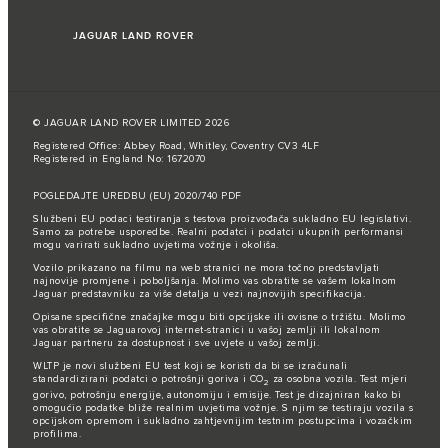
JAGUAR LAND ROVER
© JAGUAR LAND ROVER LIMITED 2026
Registered Office: Abbey Road, Whitley, Coventry CV3 4LF
Registered in England No: 1672070
POGLEDAJTE UREDBU (EU) 2020/740 PDF
Službeni EU podaci testiranja s testova proizvođača sukladno EU legislativi.
Samo za potrebe usporedbe. Realni podatci i podatci ukupnih performansi
mogu varirati sukladno uvjetima vožnje i okoliša.
Vozilo prikazano na filmu na web stranici ne mora točno predstavljati
najnovije promjene i poboljšanja. Molimo vas obratite se vašem lokalnom
Jaguar predstavniku za više detalja u vezi najnovijih specifikacija.
Opisane specifične značajke mogu biti opcijske ili ovisne o tržištu. Molimo
vas obratite se Jaguarovoj internet-stranici u vašoj zemlji ili lokalnom
Jaguar partneru za dostupnost i sve uvjete u vašoj zemlji.
WLTP je novi službeni EU test koji se koristi da bi se izračunali
standardizirani podatci o potrošnji goriva i CO
za osobna vozila. Test mjeri
2
gorivo, potrošnju energije, autonomiju i emisije. Test je dizajniran kako bi
omogućio podatke bliže realnim uvjetima vožnje. S njim se testiraju vozila s
opcijskom opremom i sukladno zahtjevnijim testnim postupcima i vozačkim
profilima.