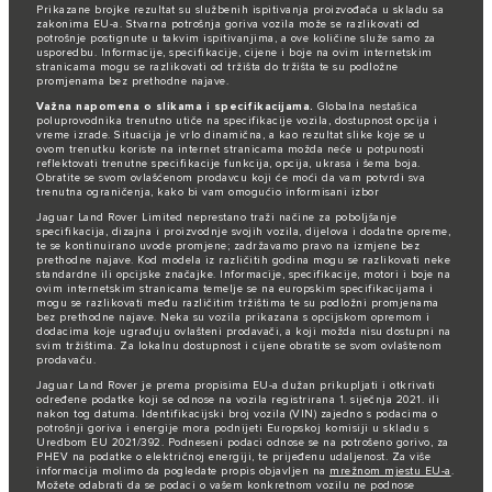
Prikazane brojke rezultat su službenih ispitivanja proizvođača u skladu sa
zakonima EU-a. Stvarna potrošnja goriva vozila može se razlikovati od
potrošnje postignute u takvim ispitivanjima, a ove količine služe samo za
usporedbu. Informacije, specifikacije, cijene i boje na ovim internetskim
stranicama mogu se razlikovati od tržišta do tržišta te su podložne
promjenama bez prethodne najave.
Važna napomena o slikama i specifikacijama.
Globalna nestašica
poluprovodnika trenutno utiče na specifikacije vozila, dostupnost opcija i
vreme izrade. Situacija je vrlo dinamična, a kao rezultat slike koje se u
ovom trenutku koriste na internet stranicama možda neće u potpunosti
reflektovati trenutne specifikacije funkcija, opcija, ukrasa i šema boja.
Obratite se svom ovlašćenom prodavcu koji će moći da vam potvrdi sva
trenutna ograničenja, kako bi vam omogućio informisani izbor
Jaguar Land Rover Limited neprestano traži načine za poboljšanje
specifikacija, dizajna i proizvodnje svojih vozila, dijelova i dodatne opreme,
te se kontinuirano uvode promjene; zadržavamo pravo na izmjene bez
prethodne najave. Kod modela iz različitih godina mogu se razlikovati neke
standardne ili opcijske značajke. Informacije, specifikacije, motori i boje na
ovim internetskim stranicama temelje se na europskim specifikacijama i
mogu se razlikovati među različitim tržištima te su podložni promjenama
bez prethodne najave. Neka su vozila prikazana s opcijskom opremom i
dodacima koje ugrađuju ovlašteni prodavači, a koji možda nisu dostupni na
svim tržištima. Za lokalnu dostupnost i cijene obratite se svom ovlaštenom
prodavaču.
Jaguar Land Rover je prema propisima EU-a dužan prikupljati i otkrivati
određene podatke koji se odnose na vozila registrirana 1. siječnja 2021. ili
nakon tog datuma. Identifikacijski broj vozila (VIN) zajedno s podacima o
potrošnji goriva i energije mora podnijeti Europskoj komisiji u skladu s
Uredbom EU 2021/392. Podneseni podaci odnose se na potrošeno gorivo, za
PHEV na podatke o električnoj energiji, te prijeđenu udaljenost. Za više
informacija molimo da pogledate propis objavljen na
mrežnom mjestu EU-a
.
Možete odabrati da se podaci o vašem konkretnom vozilu ne podnose