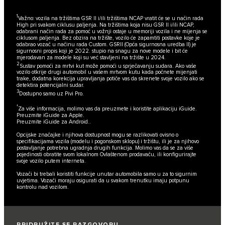
1
Važno: vozila na tržištima GSR II i/ili tržištima NCAP vratit će se u način rada
High pri svakom ciklusu paljenja. Na tržištima koja nisu GSR II i/ili NCAP,
odabrani način rada za pomoć u vožnji ostaje u memoriji vozila i ne mijenja se
ciklusom paljenja. Bez obzira na tržište, vozilo će zapamtiti postavke koje je
odabrao vozač u načinu rada Custom. GSRII (Opća sigurnosna uredba II) je
sigurnosni propis koji je 2022. stupio na snagu za nove modele i bit će
mjerodavan za modele koji su već stavljeni na tržište u 2024.
2
Sustav pomoći za mrtvi kut može pomoći u sprječavanju sudara. Ako vaše
vozilo otkrije drugi automobil u vašem mrtvom kutu kada počnete mijenjati
trake, dodatna korekcija upravljanja potiče vas da skrenete svoje vozilo ako se
detektira potencijalni sudar.
3
Dostupno samo uz Pivi Pro.
†
Za više informacija, molimo vas da preuzmete i koristite aplikaciju iGuide.
Preuzmite iGuide za Apple.
Preuzmite iGuide za Android.
.
Opcijske značajke i njihova dostupnost mogu se razlikovati ovisno o
specifikacijama vozila (modelu i pogonskom sklopu) i tržištu, ili je za njihovo
postavljanje potrebna ugradnja drugih funkcija. Molimo vas da se za više
pojedinosti obratite svom lokalnom Ovlaštenom prodavaču, ili konfigurirajte
svoje vozilo putem interneta.
Vozači bi trebali koristiti funkcije unutar automobila samo u za to sigurnim
uvjetima. Vozači moraju osigurati da u svakom trenutku imaju potpunu
kontrolu nad vozilom.
PRIDRUŽITE SE RAZGOVORU