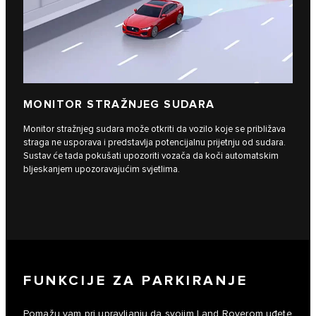
MONITOR STRAŽNJEG SUDARA
Monitor stražnjeg sudara može otkriti da vozilo koje se približava
straga ne usporava i predstavlja potencijalnu prijetnju od sudara.
Sustav će tada pokušati upozoriti vozača da koči automatskim
bljeskanjem upozoravajućim svjetlima.
FUNKCIJE ZA PARKIRANJE
Pomažu vam pri upravljanju da svojim Land Roverom uđete