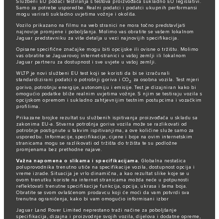
Službeni EU podaci testiranja s testova proizvođača sukladno EU legislativi.
Samo za potrebe usporedbe. Realni podatci i podatci ukupnih performansi
mogu varirati sukladno uvjetima vožnje i okoliša.
Vozilo prikazano na filmu na web stranici ne mora točno predstavljati
najnovije promjene i poboljšanja. Molimo vas obratite se vašem lokalnom
Jaguar predstavniku za više detalja u vezi najnovijih specifikacija.
Opisane specifične značajke mogu biti opcijske ili ovisne o tržištu. Molimo
vas obratite se Jaguarovoj internet-stranici u vašoj zemlji ili lokalnom
Jaguar partneru za dostupnost i sve uvjete u vašoj zemlji.
WLTP je novi službeni EU test koji se koristi da bi se izračunali
standardizirani podatci o potrošnji goriva i CO
za osobna vozila. Test mjeri
2
gorivo, potrošnju energije, autonomiju i emisije. Test je dizajniran kako bi
omogućio podatke bliže realnim uvjetima vožnje. S njim se testiraju vozila s
opcijskom opremom i sukladno zahtjevnijim testnim postupcima i vozačkim
profilima.
Prikazane brojke rezultat su službenih ispitivanja proizvođača u skladu sa
zakonima EU-a. Stvarna potrošnja goriva vozila može se razlikovati od
potrošnje postignute u takvim ispitivanjima, a ove količine služe samo za
usporedbu. Informacije, specifikacije, cijene i boje na ovim internetskim
stranicama mogu se razlikovati od tržišta do tržišta te su podložne
promjenama bez prethodne najave.
Važna napomena o slikama i specifikacijama.
Globalna nestašica
poluprovodnika trenutno utiče na specifikacije vozila, dostupnost opcija i
vreme izrade. Situacija je vrlo dinamična, a kao rezultat slike koje se u
ovom trenutku koriste na internet stranicama možda neće u potpunosti
reflektovati trenutne specifikacije funkcija, opcija, ukrasa i šema boja.
Obratite se svom ovlašćenom prodavcu koji će moći da vam potvrdi sva
trenutna ograničenja, kako bi vam omogućio informisani izbor
Jaguar Land Rover Limited neprestano traži načine za poboljšanje
specifikacija, dizajna i proizvodnje svojih vozila, dijelova i dodatne opreme,