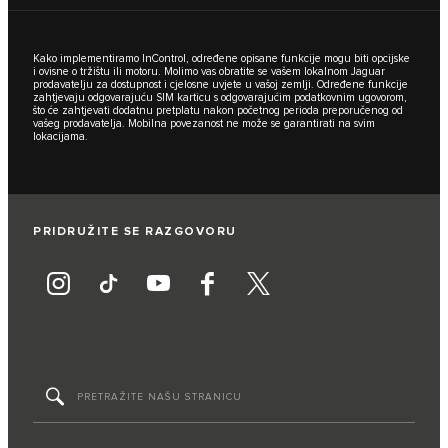
Kako implementiramo InControl, određene opisane funkcije mogu biti opcijske
i ovisne o tržištu ili motoru. Molimo vas obratite se vašem lokalnom Jaguar
prodavatelju za dostupnost i cjelosne uvjete u vašoj zemlji. Određene funkcije
zahtjevaju odgovarajuću SIM karticu s odgovarajućim podatkovnim ugovorom,
što će zahtjevati dodatnu pretplatu nakon početnog perioda preporučenog od
vašeg prodavatelja. Mobilna povezanost ne može se garantirati na svim
lokacijama.
PRIDRUŽITE SE RAZGOVORU