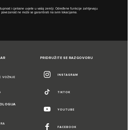
tupnost i cjelosne uvjete u vašoj zemlji. Određene funkcije zahtjevaju
 povezanost ne može se garantirati na svim lokacijama.
UAR
PRIDRUŽITE SE RAZGOVORU
INSTAGRAM
E VOŽNJE
G
TIKTOK
NOLOGIJA
YOUTUBE
IRA
FACEBOOK