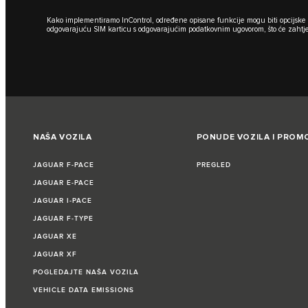
Kako implementiramo InControl, određene opisane funkcije mogu biti opcijske i 
odgovarajuću SIM karticu s odgovarajućim podatkovnim ugovorom, što će zahtje
NAŠA VOZILA
PONUDE VOZILA I PROMO
JAGUAR F‑PACE
PREGLED
JAGUAR E‑PACE
JAGUAR I‑PACE
JAGUAR F‑TYPE
JAGUAR XE
JAGUAR XF
POGLEDAJTE NAŠA VOZILA
VEHICLE DATA EMISSIONS