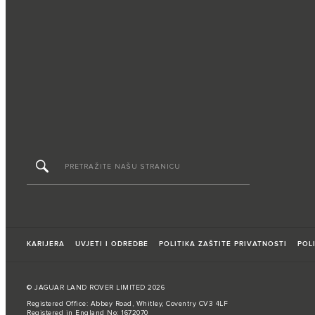
KARIJERA
UVJETI I ODREDBE
POLITIKA ZAŠTITE PRIVATNOSTI
POL
© JAGUAR LAND ROVER LIMITED 2026
Registered Office: Abbey Road, Whitley, Coventry CV3 4LF
Registered in England No: 1672070