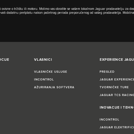
ovisne o tržištu ili motoru. Molimo vas obratite se vašem lokalnom Jaguar prodavatelju za dos
vati dodatnu pretplatu nakon početnog perioda preporučenog od vašeg prodavatelja. Mobilna
CIJE
VLASNICI
EXPERIENCE JAG
VLASNIČKE USLUGE
PREGLED
INCONTROL
JAGUAR EXPERIENC
AŽURIRANJA SOFTVERA
TVORNIČKE TURE
JAGUAR TCS RACIN
INOVACIJE I TEH
INCONTROL
JAGUAR ELEKTRIFIC