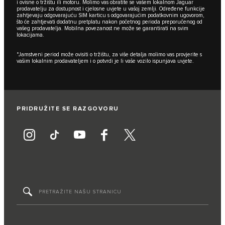
i ovisne o tržištu ili motoru. Molimo vas obratite se vašem lokalnom Jaguar
prodavatelju za dostupnost i cjelosne uvjete u vašoj zemlji. Određene funkcije
zahtjevaju odgovarajuću SIM karticu s odgovarajućim podatkovnim ugovorom,
što će zahtjevati dodatnu pretplatu nakon početnog perioda preporučenog od
vašeg prodavatelja. Mobilna povezanost ne može se garantirati na svim
lokacijama.
*Jamstveni period može ovisiti o tržištu, za više detalja molimo vas provjerite s
vašim lokalnim prodavateljem i o potvrdi je li vaše vozilo ispunjava uvjete.
PRIDRUŽITE SE RAZGOVORU