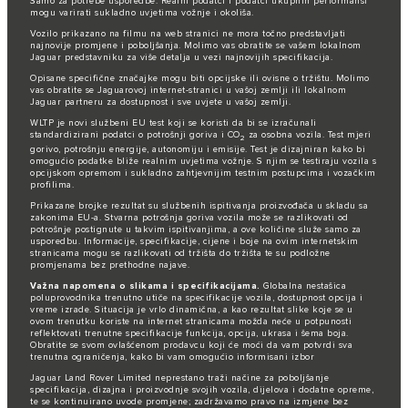
Samo za potrebe usporedbe. Realni podatci i podatci ukupnih performansi
mogu varirati sukladno uvjetima vožnje i okoliša.
Vozilo prikazano na filmu na web stranici ne mora točno predstavljati
najnovije promjene i poboljšanja. Molimo vas obratite se vašem lokalnom
Jaguar predstavniku za više detalja u vezi najnovijih specifikacija.
Opisane specifične značajke mogu biti opcijske ili ovisne o tržištu. Molimo
vas obratite se Jaguarovoj internet-stranici u vašoj zemlji ili lokalnom
Jaguar partneru za dostupnost i sve uvjete u vašoj zemlji.
WLTP je novi službeni EU test koji se koristi da bi se izračunali
standardizirani podatci o potrošnji goriva i CO
za osobna vozila. Test mjeri
2
gorivo, potrošnju energije, autonomiju i emisije. Test je dizajniran kako bi
omogućio podatke bliže realnim uvjetima vožnje. S njim se testiraju vozila s
opcijskom opremom i sukladno zahtjevnijim testnim postupcima i vozačkim
profilima.
Prikazane brojke rezultat su službenih ispitivanja proizvođača u skladu sa
zakonima EU-a. Stvarna potrošnja goriva vozila može se razlikovati od
potrošnje postignute u takvim ispitivanjima, a ove količine služe samo za
usporedbu. Informacije, specifikacije, cijene i boje na ovim internetskim
stranicama mogu se razlikovati od tržišta do tržišta te su podložne
promjenama bez prethodne najave.
Važna napomena o slikama i specifikacijama.
Globalna nestašica
poluprovodnika trenutno utiče na specifikacije vozila, dostupnost opcija i
vreme izrade. Situacija je vrlo dinamična, a kao rezultat slike koje se u
ovom trenutku koriste na internet stranicama možda neće u potpunosti
reflektovati trenutne specifikacije funkcija, opcija, ukrasa i šema boja.
Obratite se svom ovlašćenom prodavcu koji će moći da vam potvrdi sva
trenutna ograničenja, kako bi vam omogućio informisani izbor
Jaguar Land Rover Limited neprestano traži načine za poboljšanje
specifikacija, dizajna i proizvodnje svojih vozila, dijelova i dodatne opreme,
te se kontinuirano uvode promjene; zadržavamo pravo na izmjene bez