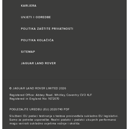
KARIJERA
UVJETI I ODREDBE
POLITIKA ZAŠTITE PRIVATNOSTI
POLITIKA KOLAČIĆA
SITEMAP
JAGUAR LAND ROVER
© JAGUAR LAND ROVER LIMITED 2026
Registered Office: Abbey Road, Whitley, Coventry CV3 4LF
Registered in England No: 1672070
POGLEDAJTE UREDBU (EU) 2020/740 PDF
Službeni EU podaci testiranja s testova proizvođača sukladno EU legislativi.
Samo za potrebe usporedbe. Realni podatci i podatci ukupnih performansi
mogu varirati sukladno uvjetima vožnje i okoliša.