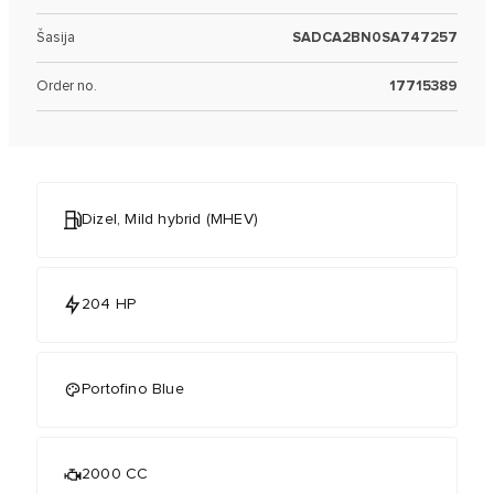
Šasija
SADCA2BN0SA747257
Order no.
17715389
Dizel, Mild hybrid (MHEV)
204 HP
Portofino Blue
2000 CC