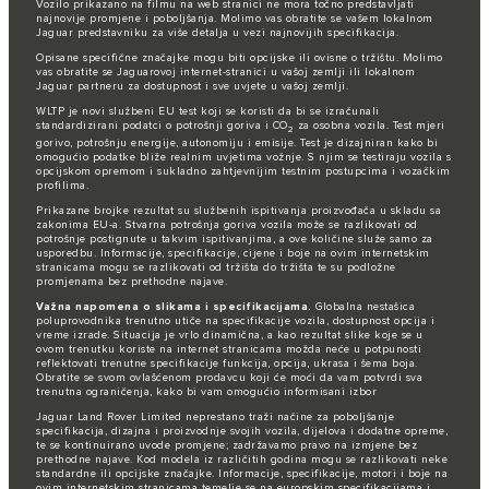
Vozilo prikazano na filmu na web stranici ne mora točno predstavljati
najnovije promjene i poboljšanja. Molimo vas obratite se vašem lokalnom
Jaguar predstavniku za više detalja u vezi najnovijih specifikacija.
Opisane specifične značajke mogu biti opcijske ili ovisne o tržištu. Molimo
vas obratite se Jaguarovoj internet-stranici u vašoj zemlji ili lokalnom
Jaguar partneru za dostupnost i sve uvjete u vašoj zemlji.
WLTP je novi službeni EU test koji se koristi da bi se izračunali
standardizirani podatci o potrošnji goriva i CO
za osobna vozila. Test mjeri
2
gorivo, potrošnju energije, autonomiju i emisije. Test je dizajniran kako bi
omogućio podatke bliže realnim uvjetima vožnje. S njim se testiraju vozila s
opcijskom opremom i sukladno zahtjevnijim testnim postupcima i vozačkim
profilima.
Prikazane brojke rezultat su službenih ispitivanja proizvođača u skladu sa
zakonima EU-a. Stvarna potrošnja goriva vozila može se razlikovati od
potrošnje postignute u takvim ispitivanjima, a ove količine služe samo za
usporedbu. Informacije, specifikacije, cijene i boje na ovim internetskim
stranicama mogu se razlikovati od tržišta do tržišta te su podložne
promjenama bez prethodne najave.
Važna napomena o slikama i specifikacijama.
Globalna nestašica
poluprovodnika trenutno utiče na specifikacije vozila, dostupnost opcija i
vreme izrade. Situacija je vrlo dinamična, a kao rezultat slike koje se u
ovom trenutku koriste na internet stranicama možda neće u potpunosti
reflektovati trenutne specifikacije funkcija, opcija, ukrasa i šema boja.
Obratite se svom ovlašćenom prodavcu koji će moći da vam potvrdi sva
trenutna ograničenja, kako bi vam omogućio informisani izbor
Jaguar Land Rover Limited neprestano traži načine za poboljšanje
specifikacija, dizajna i proizvodnje svojih vozila, dijelova i dodatne opreme,
te se kontinuirano uvode promjene; zadržavamo pravo na izmjene bez
prethodne najave. Kod modela iz različitih godina mogu se razlikovati neke
standardne ili opcijske značajke. Informacije, specifikacije, motori i boje na
ovim internetskim stranicama temelje se na europskim specifikacijama i