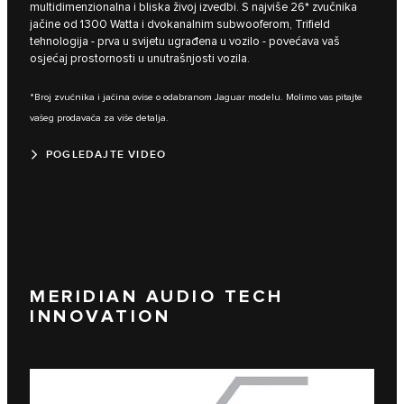
multidimenzionalna i bliska živoj izvedbi. S najviše 26* zvučnika
jačine od 1300 Watta i dvokanalnim subwooferom, Trifield
tehnologija - prva u svijetu ugrađena u vozilo - povećava vaš
osjećaj prostornosti u unutrašnjosti vozila.
*Broj zvučnika i jačina ovise o odabranom Jaguar modelu. Molimo vas pitajte
vašeg prodavača za više detalja.
POGLEDAJTE VIDEO
MERIDIAN AUDIO TECH
INNOVATION