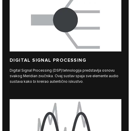
DIGITAL SIGNAL PROCESSING
Digital Signal Processing (DSP) tehnologija predstavlja osnovu
svakog Meridian zvučnika. Ovaj sustav spaja sve elemente audio
sustava kako bi kreirao autentično iskustvo.