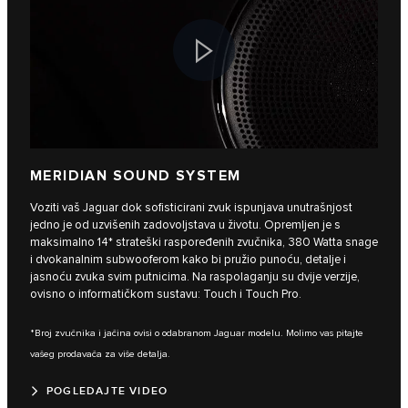
MERIDIAN SOUND SYSTEM
Voziti vaš Jaguar dok sofisticirani zvuk ispunjava unutrašnjost
jedno je od uzvišenih zadovoljstava u životu. Opremljen je s
maksimalno 14* strateški raspoređenih zvučnika, 380 Watta snage
i dvokanalnim subwooferom kako bi pružio punoću, detalje i
jasnoću zvuka svim putnicima. Na raspolaganju su dvije verzije,
ovisno o informatičkom sustavu: Touch i Touch Pro.
*Broj zvučnika i jačina ovisi o odabranom Jaguar modelu. Molimo vas pitajte
vašeg prodavača za više detalja.
POGLEDAJTE VIDEO