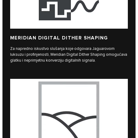
MERIDIAN DIGITAL DITHER SHAPING
Za napredno iskustvo slušanja koje odgovara Jaguarovom
luksuzu i profinjenosti, Meridian Digital Dither Shaping omogućava
glatku i neprimjetnu konverziju digitalnih signala.