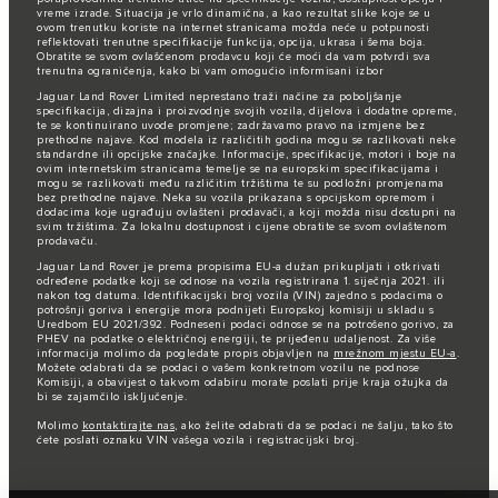
vreme izrade. Situacija je vrlo dinamična, a kao rezultat slike koje se u
ovom trenutku koriste na internet stranicama možda neće u potpunosti
reflektovati trenutne specifikacije funkcija, opcija, ukrasa i šema boja.
Obratite se svom ovlašćenom prodavcu koji će moći da vam potvrdi sva
trenutna ograničenja, kako bi vam omogućio informisani izbor
Jaguar Land Rover Limited neprestano traži načine za poboljšanje
specifikacija, dizajna i proizvodnje svojih vozila, dijelova i dodatne opreme,
te se kontinuirano uvode promjene; zadržavamo pravo na izmjene bez
prethodne najave. Kod modela iz različitih godina mogu se razlikovati neke
standardne ili opcijske značajke. Informacije, specifikacije, motori i boje na
ovim internetskim stranicama temelje se na europskim specifikacijama i
mogu se razlikovati među različitim tržištima te su podložni promjenama
bez prethodne najave. Neka su vozila prikazana s opcijskom opremom i
dodacima koje ugrađuju ovlašteni prodavači, a koji možda nisu dostupni na
svim tržištima. Za lokalnu dostupnost i cijene obratite se svom ovlaštenom
prodavaču.
Jaguar Land Rover je prema propisima EU-a dužan prikupljati i otkrivati
određene podatke koji se odnose na vozila registrirana 1. siječnja 2021. ili
nakon tog datuma. Identifikacijski broj vozila (VIN) zajedno s podacima o
potrošnji goriva i energije mora podnijeti Europskoj komisiji u skladu s
Uredbom EU 2021/392. Podneseni podaci odnose se na potrošeno gorivo, za
PHEV na podatke o električnoj energiji, te prijeđenu udaljenost. Za više
informacija molimo da pogledate propis objavljen na
mrežnom mjestu EU-a
.
Možete odabrati da se podaci o vašem konkretnom vozilu ne podnose
Komisiji, a obavijest o takvom odabiru morate poslati prije kraja ožujka da
bi se zajamčilo isključenje.
Molimo
kontaktirajte nas
, ako želite odabrati da se podaci ne šalju, tako što
ćete poslati oznaku VIN vašega vozila i registracijski broj.