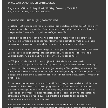
© JAGUAR LAND ROVER LIMITED 2026
Registered Office: Abbey Road, Whitley, Coventry CV3 4LF
Registered in England No: 1672070
POGLEDAJTE UREDBU (EU) 2020/740 PDF
Službeni EU podaci testiranja s testova proizvođača sukladno EU legislativi.
Samo za potrebe usporedbe. Realni podatci i podatci ukupnih performansi
mogu varirati sukladno uvjetima vožnje i okoliša.
Vozilo prikazano na filmu na web stranici ne mora točno predstavljati
najnovije promjene i poboljšanja. Molimo vas obratite se vašem lokalnom
Jaguar predstavniku za više detalja u vezi najnovijih specifikacija.
Opisane specifične značajke mogu biti opcijske ili ovisne o tržištu. Molimo
vas obratite se Jaguarovoj internet-stranici u vašoj zemlji ili lokalnom
Jaguar partneru za dostupnost i sve uvjete u vašoj zemlji.
WLTP je novi službeni EU test koji se koristi da bi se izračunali
standardizirani podatci o potrošnji goriva i CO
za osobna vozila. Test mjeri
2
gorivo, potrošnju energije, autonomiju i emisije. Test je dizajniran kako bi
omogućio podatke bliže realnim uvjetima vožnje. S njim se testiraju vozila s
opcijskom opremom i sukladno zahtjevnijim testnim postupcima i vozačkim
profilima.
Prikazane brojke rezultat su službenih ispitivanja proizvođača u skladu sa
zakonima EU-a. Stvarna potrošnja goriva vozila može se razlikovati od
potrošnje postignute u takvim ispitivanjima, a ove količine služe samo za
usporedbu. Informacije, specifikacije, cijene i boje na ovim internetskim
stranicama mogu se razlikovati od tržišta do tržišta te su podložne
promjenama bez prethodne najave.
Važna napomena o slikama i specifikacijama.
Globalna nestašica
poluprovodnika trenutno utiče na specifikacije vozila, dostupnost opcija i