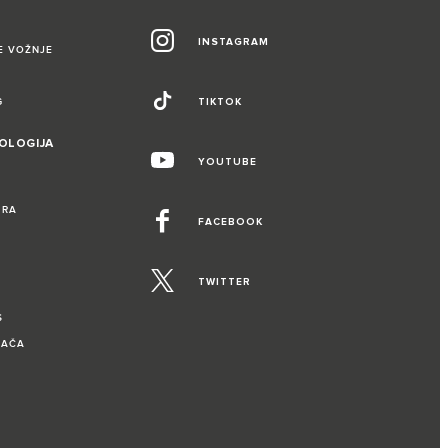
INSTAGRAM
E VOŽNJE
G
TIKTOK
NOLOGIJA
YOUTUBE
IRA
FACEBOOK
TWITTER
S
VAČA