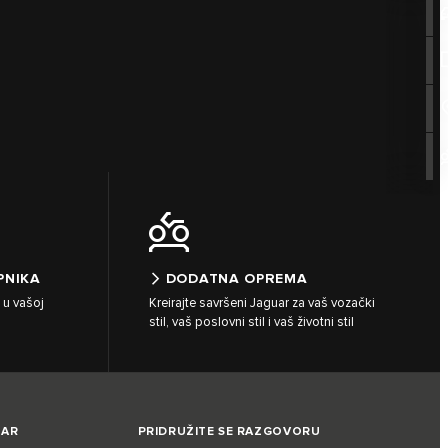
PNIKA
DODATNA OPREMA
 u vašoj
Kreirajte savršeni Jaguar za vaš vozački
stil, vaš poslovni stil i vaš životni stil
UAR
PRIDRUŽITE SE RAZGOVORU