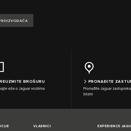
 PROIZVOĐAČA
REUZMITE BROŠURU
PRONAĐITE ZASTU
ajte više o Jaguar vozilima
Pronađite Jaguar zastupnika
blizini
CIJE
VLASNICI
EXPERIENCE JAG