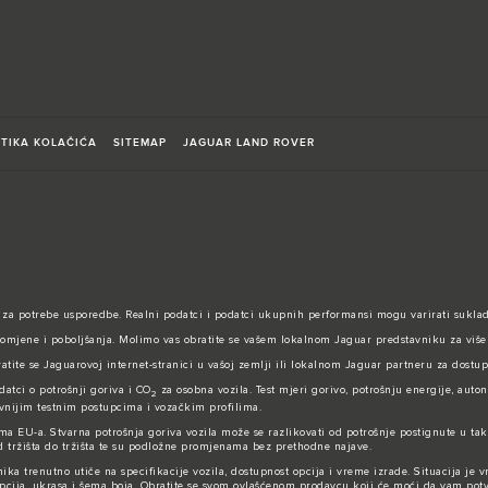
ITIKA KOLAČIĆA
SITEMAP
JAGUAR LAND ROVER
 za potrebe usporedbe. Realni podatci i podatci ukupnih performansi mogu varirati suklad
omjene i poboljšanja. Molimo vas obratite se vašem lokalnom Jaguar predstavniku za više d
atite se Jaguarovoj internet-stranici u vašoj zemlji ili lokalnom Jaguar partneru za dostupn
datci o potrošnji goriva i CO
za osobna vozila. Test mjeri gorivo, potrošnju energije, auto
2
evnijim testnim postupcima i vozačkim profilima.
ma EU-a. Stvarna potrošnja goriva vozila može se razlikovati od potrošnje postignute u tak
od tržišta do tržišta te su podložne promjenama bez prethodne najave.
ka trenutno utiče na specifikacije vozila, dostupnost opcija i vreme izrade. Situacija je v
 opcija, ukrasa i šema boja. Obratite se svom ovlašćenom prodavcu koji će moći da vam pot