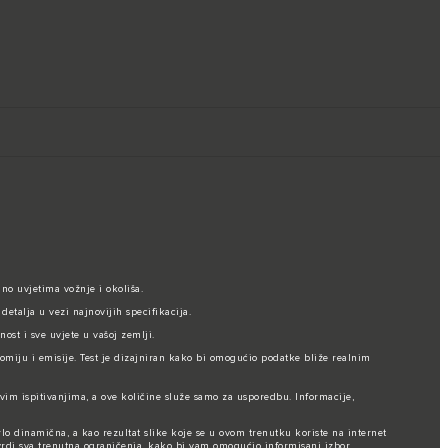
no uvjetima vožnje i okoliša.
etalja u vezi najnovijih specifikacija.
ost i sve uvjete u vašoj zemlji.
nomiju i emisije. Test je dizajniran kako bi omogućio podatke bliže realnim
vim ispitivanjima, a ove količine služe samo za usporedbu. Informacije,
rlo dinamična, a kao rezultat slike koje se u ovom trenutku koriste na internet
vrdi sva trenutna ograničenja, kako bi vam omogućio informisani izbor