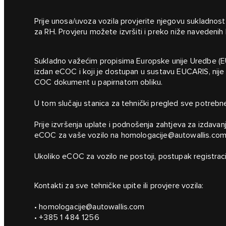
Prije unosa/uvoza vozila provjerite njegovu sukladnost
za RH. Provjeru možete izvršiti i preko niže navedenih
Sukladno važećim propisima Europske unije Uredbe (EU)
izdan eCOC i koji je dostupan u sustavu EUCARIS, nije p
COC dokument u papirnatom obliku.
U tom slučaju stanica za tehnički pregled sve potrebn
Prije izvršenja uplate i podnošenja zahtjeva za izdavan
eCOC za vaše vozilo na
homologacije@autowallis.co
Ukoliko eCOC za vozilo ne postoji, postupak registra
Kontakti za sve tehničke upite ili provjere vozila:
•
homologacije@autowallis.com
•
+385 1 484 1256