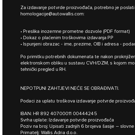
Za izdavanje potvrde proizvođača, potrebno je poslat
homologacije@autowallis.com
:
• Preslika inozemne prometne dozvole (PDF format)
• Dokaz o plaćenim troškovima izdavanja PP
• Ispunjeni obrazac - ime, prezime, OIB i adresa - poda
Po primitku potrebnih dokumenata te nakon proknjižen
elektronskom obliku u sustavu CVH/DZM, s kojom možete
tehnički pregled u RH.
NEPOTPUNI ZAHTJEVI NEĆE SE OBRAĐIVATI.
Podaci za uplatu troškova izdavanje potvrde proizvođ
IBAN: HR 892 40700011 00444245
Svrha uplate: Izdavanje potvrde proizvođača
Poziv na broj: Upisati zadnjih 6 brojeva šasije – slovn
Primatelj: Wallis Adria d.o.o.