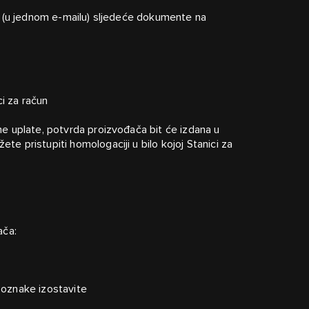
i (u jednom e-mailu) sljedeće dokumente na
ci za račun
e uplate, potvrda proizvođača bit će izdana u
 pristupiti homologaciji u bilo kojoj Stanici za
ača:
e oznake izostavite