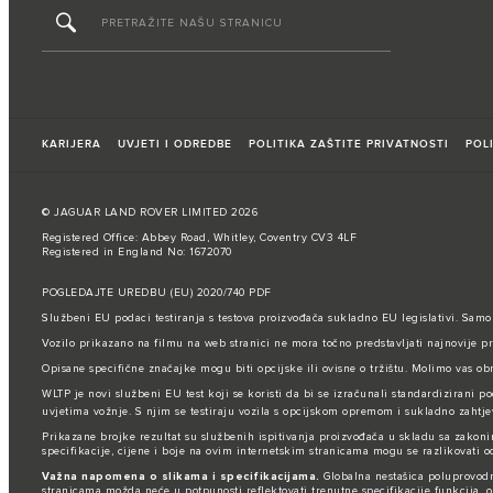
KARIJERA
UVJETI I ODREDBE
POLITIKA ZAŠTITE PRIVATNOSTI
POL
© JAGUAR LAND ROVER LIMITED 2026
Registered Office: Abbey Road, Whitley, Coventry CV3 4LF
Registered in England No: 1672070
POGLEDAJTE UREDBU (EU) 2020/740 PDF
Službeni EU podaci testiranja s testova proizvođača sukladno EU legislativi. Samo
Vozilo prikazano na filmu na web stranici ne mora točno predstavljati najnovije pr
Opisane specifične značajke mogu biti opcijske ili ovisne o tržištu. Molimo vas obr
WLTP je novi službeni EU test koji se koristi da bi se izračunali standardizirani po
uvjetima vožnje. S njim se testiraju vozila s opcijskom opremom i sukladno zahtj
Prikazane brojke rezultat su službenih ispitivanja proizvođača u skladu sa zakoni
specifikacije, cijene i boje na ovim internetskim stranicama mogu se razlikovati 
Važna napomena o slikama i specifikacijama.
Globalna nestašica poluprovodni
stranicama možda neće u potpunosti reflektovati trenutne specifikacije funkcija,