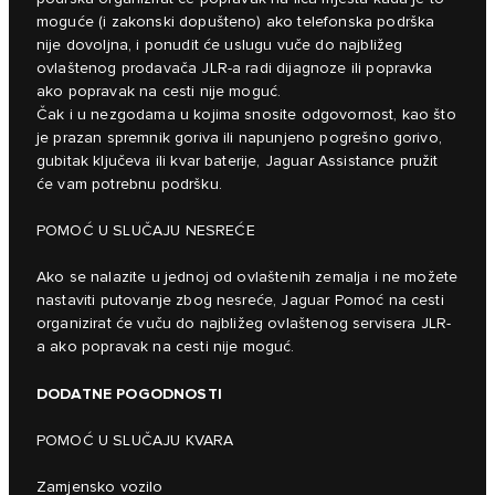
moguće (i zakonski dopušteno) ako telefonska podrška
nije dovoljna, i ponudit će uslugu vuče do najbližeg
ovlaštenog prodavača JLR-a radi dijagnoze ili popravka
ako popravak na cesti nije moguć.
Čak i u nezgodama u kojima snosite odgovornost, kao što
je prazan spremnik goriva ili napunjeno pogrešno gorivo,
gubitak ključeva ili kvar baterije, Jaguar Assistance pružit
će vam potrebnu podršku.
POMOĆ U SLUČAJU NESREĆE
Ako se nalazite u jednoj od ovlaštenih zemalja i ne možete
nastaviti putovanje zbog nesreće, Jaguar Pomoć na cesti
organizirat će vuču do najbližeg ovlaštenog servisera JLR-
a ako popravak na cesti nije moguć.
DODATNE POGODNOSTI
POMOĆ U SLUČAJU KVARA
Zamjensko vozilo