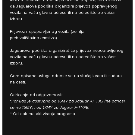
Možete odabrati da sami preuzmete popravljeno vozilo ili
da Jaguarova podrška organizira prijevoz popravljenog
vozila na vašu glavnu adresu ili na odredište po vašem
izboru.
Prijevoz nepopravljenog vozila (zemlja
prebivališta/inozemstvo)
Jaguarova podrška organizirat će prijevoz nepopravljenog
vozila na vašu glavnu adresu ili na odredište po vašem
izboru.
Gore opisane usluge odnose se na slučaj kvara ili sudara
na cesti.
Odricanje od odgovornosti:
*
Ponuda je dostupna od 16MY za Jaguar XF i XJ (ne odnosi
se na 15MY) i od 17MY za Jaguar F-TYPE.
*
*Od datuma aktiviranja programa.