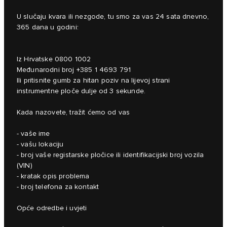
U slučaju kvara ili nezgode, tu smo za vas 24 sata dnevno,
365 dana u godini:
Iz Hrvatske 0800 1002
Međunarodni broj +385 1 4693 791
Ili pritisnite gumb za hitan poziv na lijevoj strani
instrumentne ploče dulje od 3 sekunde.
Kada nazovete, tražit ćemo od vas
- vaše ime
- vašu lokaciju
- broj vaše registarske pločice ili identifikacijski broj vozila
(VIN)
- kratak opis problema
- broj telefona za kontakt
Opće odredbe i uvjeti