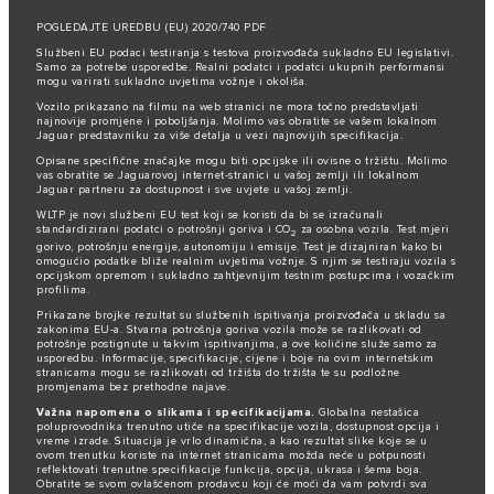
POGLEDAJTE UREDBU (EU) 2020/740 PDF
Službeni EU podaci testiranja s testova proizvođača sukladno EU legislativi.
Samo za potrebe usporedbe. Realni podatci i podatci ukupnih performansi
mogu varirati sukladno uvjetima vožnje i okoliša.
Vozilo prikazano na filmu na web stranici ne mora točno predstavljati
najnovije promjene i poboljšanja. Molimo vas obratite se vašem lokalnom
Jaguar predstavniku za više detalja u vezi najnovijih specifikacija.
Opisane specifične značajke mogu biti opcijske ili ovisne o tržištu. Molimo
vas obratite se Jaguarovoj internet-stranici u vašoj zemlji ili lokalnom
Jaguar partneru za dostupnost i sve uvjete u vašoj zemlji.
WLTP je novi službeni EU test koji se koristi da bi se izračunali
standardizirani podatci o potrošnji goriva i CO
za osobna vozila. Test mjeri
2
gorivo, potrošnju energije, autonomiju i emisije. Test je dizajniran kako bi
omogućio podatke bliže realnim uvjetima vožnje. S njim se testiraju vozila s
opcijskom opremom i sukladno zahtjevnijim testnim postupcima i vozačkim
profilima.
Prikazane brojke rezultat su službenih ispitivanja proizvođača u skladu sa
zakonima EU-a. Stvarna potrošnja goriva vozila može se razlikovati od
potrošnje postignute u takvim ispitivanjima, a ove količine služe samo za
usporedbu. Informacije, specifikacije, cijene i boje na ovim internetskim
stranicama mogu se razlikovati od tržišta do tržišta te su podložne
promjenama bez prethodne najave.
Važna napomena o slikama i specifikacijama.
Globalna nestašica
poluprovodnika trenutno utiče na specifikacije vozila, dostupnost opcija i
vreme izrade. Situacija je vrlo dinamična, a kao rezultat slike koje se u
ovom trenutku koriste na internet stranicama možda neće u potpunosti
reflektovati trenutne specifikacije funkcija, opcija, ukrasa i šema boja.
Obratite se svom ovlašćenom prodavcu koji će moći da vam potvrdi sva