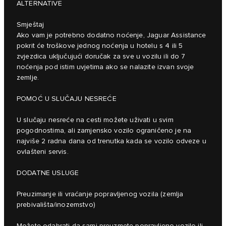
ALTERNATIVE
Smještaj
Ako vam je potrebno dodatno noćenje, Jaguar Assistance
pokrit će troškove jednog noćenja u hotelu s 4 ili 5
zvjezdica uključujući doručak za sve u vozilu ili do 7
noćenja pod istim uvjetima ako se nalazite izvan svoje
zemlje.
POMOĆ U SLUČAJU NESREĆE
U slučaju nesreće na cesti možete uživati u svim
pogodnostima, ali zamjensko vozilo ograničeno je na
najviše 2 radna dana od trenutka kada se vozilo odveze u
ovlašteni servis.
DODATNE USLUGE
Preuzimanje ili vraćanje popravljenog vozila (zemlja
prebivališta/inozemstvo)