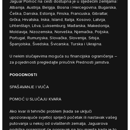
Jaguar Pomoć na cesti dostupna je u sljedećim zemljama:
Albanija, Austrija, Belgija, Bosna i Hercegovina, Bugarska,
Češka, Danska, Estonija, Finska, Francuska, Gibraltar,
Grčka, Hrvatska, Irska, Island, Italija, Kosovo, Latvija,
Lihtenštajn, Litva, Luksemburg, Mađarska, Makedonija,
Moldavija, Nizozemska, Norveška, Njemačka, Poljska,
Portugal, Rumunjska, Slovačka, Slovenija, Srbija,
Španjolska, Švedska, Švicarska, Turska i Ukrajina.
U nekim slučajevima moguća su financijska ograničenja –
za pojedinosti pregledajte priručnik Prednosti jamstva.
POGODNOSTI
SPAŠAVANJE I VUČA
POMOĆ U SLUČAJU KVARA
Ako kvar ili tehnički problem (kada se uključi
upozoravajuće svjetlo) spriječi početak ili nastavak vašeg
putovanja u nekoj od ovlaštenih zemalja, Jaguarova
podrška organizirat će popravak na licu mjesta kada je to